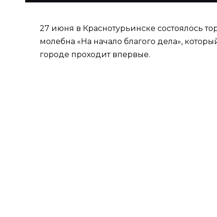
27 июня в Краснотурьинске состоялось т
молебна «На начало благого дела», котор
городе проходит впервые.
Проект объединил представителей крупн