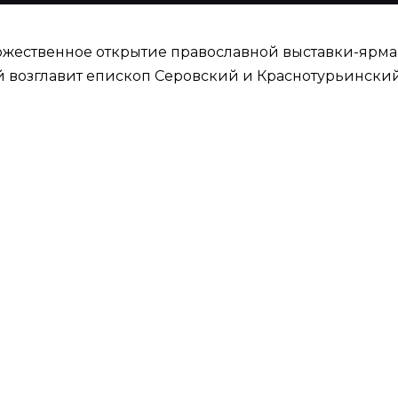
оржественное открытие православной выставки-ярма
ый возглавит епископ Серовский и Краснотурьинский
ейших храмов, монастырей и подворий Русской Пра