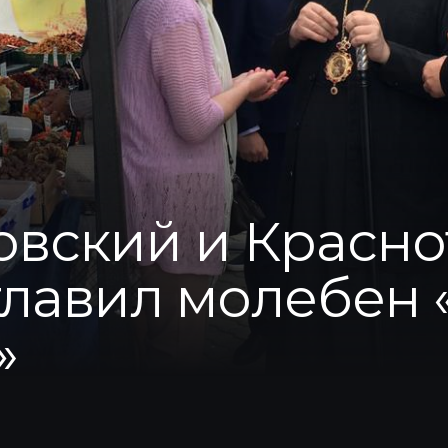
овский и Красн
главил молебен 
»