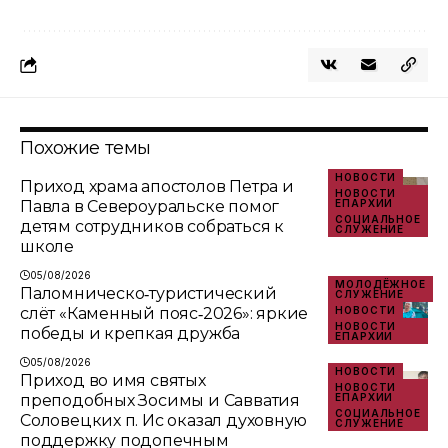
Похожие темы
НОВОСТИ
Приход храма апостолов Петра и
НОВОСТИ
Павла в Североуральске помог
ЕПАРХИИ
СОЦИАЛЬНОЕ
детям сотрудников собраться к
СЛУЖЕНИЕ
школе
05/08/2026
МОЛОДЁЖНОЕ
Паломническо‑туристический
СЛУЖЕНИЕ
слёт «Каменный пояс‑2026»: яркие
НОВОСТИ
НОВОСТИ
победы и крепкая дружба
ЕПАРХИИ
05/08/2026
НОВОСТИ
Приход во имя святых
НОВОСТИ
преподобных Зосимы и Савватия
ЕПАРХИИ
СОЦИАЛЬНОЕ
Соловецких п. Ис оказал духовную
СЛУЖЕНИЕ
поддержку подопечным