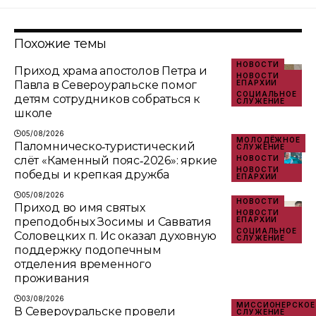
Похожие темы
НОВОСТИ
Приход храма апостолов Петра и
НОВОСТИ
Павла в Североуральске помог
ЕПАРХИИ
СОЦИАЛЬНОЕ
детям сотрудников собраться к
СЛУЖЕНИЕ
школе
05/08/2026
МОЛОДЁЖНОЕ
Паломническо‑туристический
СЛУЖЕНИЕ
слёт «Каменный пояс‑2026»: яркие
НОВОСТИ
НОВОСТИ
победы и крепкая дружба
ЕПАРХИИ
05/08/2026
НОВОСТИ
Приход во имя святых
НОВОСТИ
преподобных Зосимы и Савватия
ЕПАРХИИ
СОЦИАЛЬНОЕ
Соловецких п. Ис оказал духовную
СЛУЖЕНИЕ
поддержку подопечным
отделения временного
проживания
03/08/2026
МИССИОНЕРСКОЕ
В Североуральске провели
СЛУЖЕНИЕ