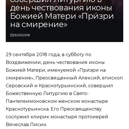
день чествования иконы
Божией Матери «При́зри
на смирение»
29/09/2018
29 сентября 2018 года, в субботу по
Воздвижении, день чествования иконы
Божией Матери, именуемой «При́зри на
смирение», Преосвященный Алексий, епископ
Серовский и Краснотурьинский, совершил
Божественную Литургию в Свято-
Пантелеимоновском женском монастыре
Краснотурьинска. Его Преосвященству
сослужил клирик монастыря протоиерей
Вячеслав Лисин.