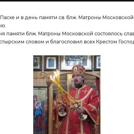
по Пасхе и в день памяти св. блж. Матроны Московс
ию.
ня памяти блж. Матроны Московской состоялось сла
стырским словом и благословил всех Крестом Госпо