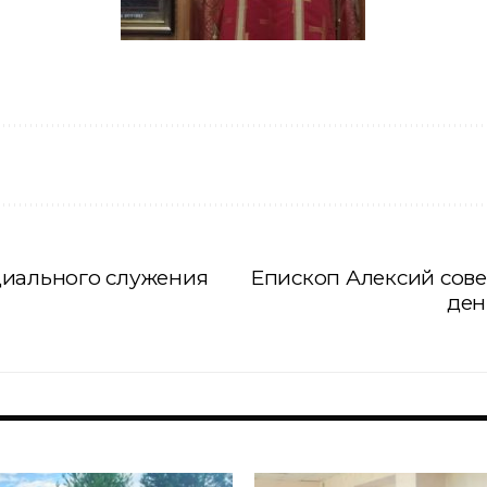
циального служения
Епископ Алексий сов
ден