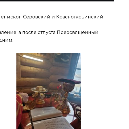
кой епископ Серовский и Краснотурьинский
вление, а после отпуста Преосвященный
дним.