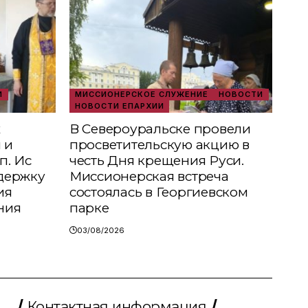
И
МИССИОНЕРСКОЕ СЛУЖЕНИЕ
НОВОСТИ
НОВОСТИ ЕПАРХИИ
х
В Североуральске провели
 и
просветительскую акцию в
п. Ис
честь Дня крещения Руси.
держку
Миссионерская встреча
ия
состоялась в Георгиевском
ния
парке
03/08/2026
Контактная информация