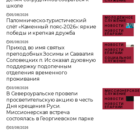
СЛУЖЕНИЕ
школе
05/08/2026
МОЛОДЁЖНОЕ
Паломническо‑туристический
СЛУЖЕНИЕ
слёт «Каменный пояс‑2026»: яркие
НОВОСТИ
НОВОСТИ
победы и крепкая дружба
ЕПАРХИИ
05/08/2026
НОВОСТИ
Приход во имя святых
НОВОСТИ
преподобных Зосимы и Савватия
ЕПАРХИИ
СОЦИАЛЬНОЕ
Соловецких п. Ис оказал духовную
СЛУЖЕНИЕ
поддержку подопечным
отделения временного
проживания
03/08/2026
МИССИОНЕРСКОЕ
В Североуральске провели
СЛУЖЕНИЕ
просветительскую акцию в честь
НОВОСТИ
НОВОСТИ
Дня крещения Руси.
ЕПАРХИИ
Миссионерская встреча
состоялась в Георгиевском парке
03/08/2026