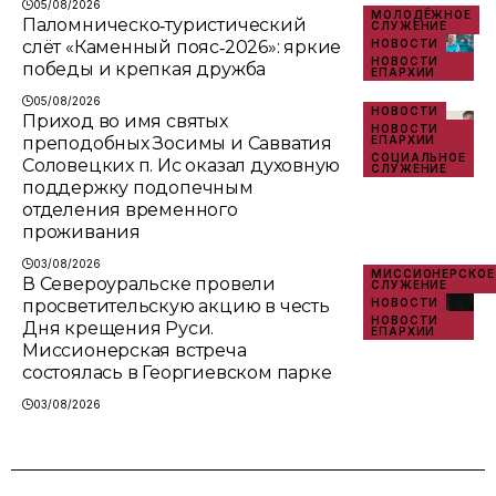
05/08/2026
МОЛОДЁЖНОЕ
Паломническо‑туристический
СЛУЖЕНИЕ
слёт «Каменный пояс‑2026»: яркие
НОВОСТИ
НОВОСТИ
победы и крепкая дружба
ЕПАРХИИ
05/08/2026
НОВОСТИ
Приход во имя святых
НОВОСТИ
преподобных Зосимы и Савватия
ЕПАРХИИ
СОЦИАЛЬНОЕ
Соловецких п. Ис оказал духовную
СЛУЖЕНИЕ
поддержку подопечным
отделения временного
проживания
03/08/2026
МИССИОНЕРСКОЕ
В Североуральске провели
СЛУЖЕНИЕ
просветительскую акцию в честь
НОВОСТИ
НОВОСТИ
Дня крещения Руси.
ЕПАРХИИ
Миссионерская встреча
состоялась в Георгиевском парке
03/08/2026