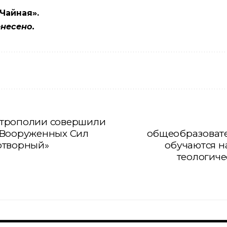
Чайная».
несено.
итрополии совершили
 Вооруженных Сил
общеобразовате
отворный»
обучаются н
теологиче