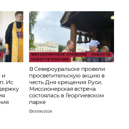
И
МИССИОНЕРСКОЕ СЛУЖЕНИЕ
НОВОСТИ
НОВОСТИ ЕПАРХИИ
х
В Североуральске провели
 и
просветительскую акцию в
п. Ис
честь Дня крещения Руси.
держку
Миссионерская встреча
ия
состоялась в Георгиевском
ния
парке
03/08/2026