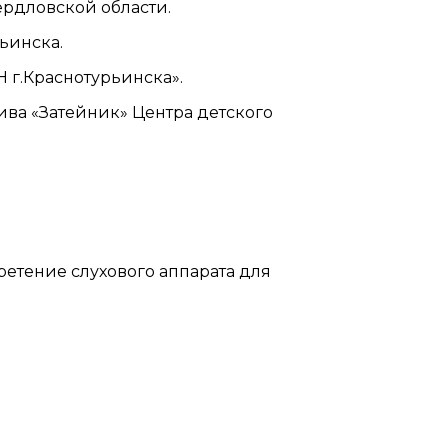
рдловской области.
ьинска.
 г.Краснотурьинска».
ива «Затейник» Центра детского
етение слухового аппарата для