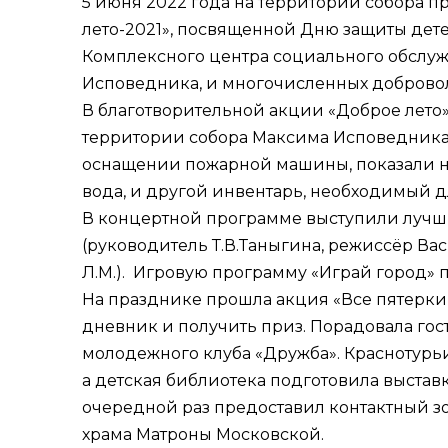
5 июня 2022 года на территории собора 
лето-2021», посвященной Дню защиты дете
Комплексного центра социального обслу
Исповедника, и многочисленных добровол
В благотворительной акции «Доброе лето»
территории собора Максима Исповедника 
оснащении пожарной машины, показали нас
вода, и другой инвентарь, необходимый д
В концертной программе выступили лучши
(руководитель Т.В.Таныгина, режиссёр Ва
Л.М.). Игровую программу «Играй город» 
На празднике прошла акция «Все пятерки 
дневник и получить приз. Порадовала гост
молодежного клуба «Дружба». Краснотур
а детская библиотека подготовила выстав
очередной раз предоставил контактный зо
храма Матроны Московской.