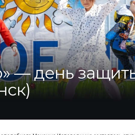
» — день защиты 
нск)