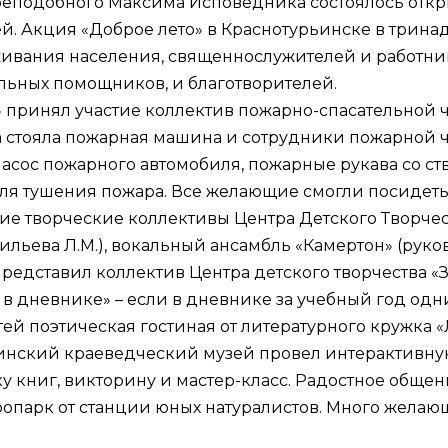
преподобного Максима Исповедника состоялось отк
й. Акция «Доброе лето» в Краснотурьинске в трин
живания населения, священнослужителей и работни
ьных помощников, и благотворителей.
 принял участие коллектив пожарно-спасательной ч
стояла пожарная машина и сотрудники пожарной ча
ос пожарного автомобиля, пожарные рукава со ств
ля тушения пожара. Все желающие смогли посидеть 
е творческие коллективы Центра Детского Творчес
сильева Л.М.), вокальный ансамбль «Камертон» (рук
представил коллектив Центра детского творчества «
в дневнике» – если в дневнике за учебный год одн
ей поэтическая гостиная от литературного кружка «
ьинский краеведческий музей провел интерактивну
ку книг, викторину и мастер-класс. Радостное обще
опарк от станции юных натуралистов. Много желающ