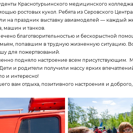
уденты Краснотурьинского медицинского колледжа,
ощью ростовых кукол. Ребята из Серовского Центра д
ли на праздник выставку авиамоделей — каждый ж
 машин и танков.
отмечено благотворительностью и бескорыстной пом
мьям, попавшим в трудную жизненную ситуацию. В
ашу для пожертвований.
ненно подняло настроение всем присутствующим. М
. Дети и родители получили массу ярких впечатлен
о и интересно!
го вам отдыха, позитивного настроения и доброго, 