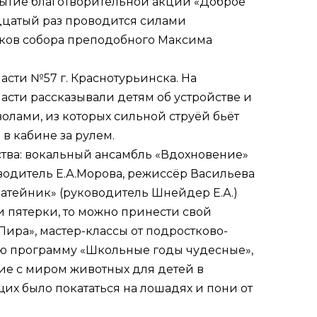
рытие благотворительной акции «Доброе
адцатый раз проводится силами
ков собора преподобного Максима
асти №57 г. Краснотурьинска. На
сти рассказывали детям об устройстве и
олами, из которых сильной струёй бьёт
в кабине за рулем.
тва: вокальный ансамбль «Вдохновение»
оводитель Е.А.Морова, режиссёр Васильева
Затейник» (руководитель Шнейдер Е.А.)
и пятерки, то можно принести свой
Лира», мастер-классы от подростково-
ю программу «Школьные годы чудесные»,
ние с миром животных для детей в
их было покататься на лошадях и пони от