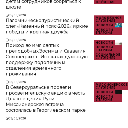
детям сотрудников собраться к
СЛУЖЕНИЕ
школе
05/08/2026
МОЛОДЁЖНОЕ
Паломническо‑туристический
СЛУЖЕНИЕ
слёт «Каменный пояс‑2026»: яркие
НОВОСТИ
НОВОСТИ
победы и крепкая дружба
ЕПАРХИИ
05/08/2026
НОВОСТИ
Приход во имя святых
НОВОСТИ
преподобных Зосимы и Савватия
ЕПАРХИИ
СОЦИАЛЬНОЕ
Соловецких п. Ис оказал духовную
СЛУЖЕНИЕ
поддержку подопечным
отделения временного
проживания
03/08/2026
МИССИОНЕРСКОЕ
В Североуральске провели
СЛУЖЕНИЕ
просветительскую акцию в честь
НОВОСТИ
НОВОСТИ
Дня крещения Руси.
ЕПАРХИИ
Миссионерская встреча
состоялась в Георгиевском парке
03/08/2026