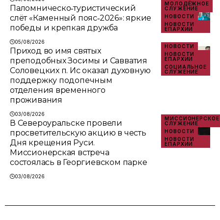
МОЛОДЁЖНОЕ
Паломническо‑туристический
СЛУЖЕНИЕ
слёт «Каменный пояс‑2026»: яркие
НОВОСТИ
НОВОСТИ
победы и крепкая дружба
ЕПАРХИИ
05/08/2026
НОВОСТИ
Приход во имя святых
НОВОСТИ
преподобных Зосимы и Савватия
ЕПАРХИИ
СОЦИАЛЬНОЕ
Соловецких п. Ис оказал духовную
СЛУЖЕНИЕ
поддержку подопечным
отделения временного
проживания
03/08/2026
МИССИОНЕРСКОЕ
В Североуральске провели
СЛУЖЕНИЕ
просветительскую акцию в честь
НОВОСТИ
НОВОСТИ
Дня крещения Руси.
ЕПАРХИИ
Миссионерская встреча
состоялась в Георгиевском парке
03/08/2026