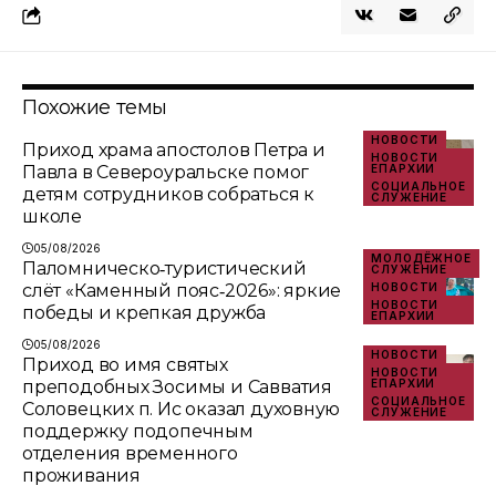
Похожие темы
НОВОСТИ
Приход храма апостолов Петра и
НОВОСТИ
Павла в Североуральске помог
ЕПАРХИИ
СОЦИАЛЬНОЕ
детям сотрудников собраться к
СЛУЖЕНИЕ
школе
05/08/2026
МОЛОДЁЖНОЕ
Паломническо‑туристический
СЛУЖЕНИЕ
слёт «Каменный пояс‑2026»: яркие
НОВОСТИ
НОВОСТИ
победы и крепкая дружба
ЕПАРХИИ
05/08/2026
НОВОСТИ
Приход во имя святых
НОВОСТИ
преподобных Зосимы и Савватия
ЕПАРХИИ
СОЦИАЛЬНОЕ
Соловецких п. Ис оказал духовную
СЛУЖЕНИЕ
поддержку подопечным
отделения временного
проживания