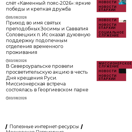
слёт «Каменный пояс‑2026»: яркие
НОВОСТИ
НОВОСТИ
победы и крепкая дружба
ЕПАРХИИ
05/08/2026
НОВОСТИ
Приход во имя святых
НОВОСТИ
преподобных Зосимы и Савватия
ЕПАРХИИ
СОЦИАЛЬНОЕ
Соловецких п. Ис оказал духовную
СЛУЖЕНИЕ
поддержку подопечным
отделения временного
проживания
03/08/2026
МИССИОНЕРСКОЕ
В Североуральске провели
СЛУЖЕНИЕ
просветительскую акцию в честь
НОВОСТИ
НОВОСТИ
Дня крещения Руси.
ЕПАРХИИ
Миссионерская встреча
состоялась в Георгиевском парке
03/08/2026
Полезные интернет-ресурсы
Московская Патриархия