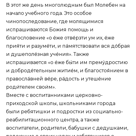
В этот же день многолюдным был Молебен на
начало учебного года. Это особое
чинопоследование, где молящимися
испрашиваются Божия помощь и
благословение «о е́же отве́рзти ум их, е́же
прия́ти и разуме́ти, и па́мятствовати вся до́брая
и душеполе́зная уче́ния». Также
испрашивается «о е́же бы́ти им прему́дростию
и доброде́тельным житие́м, и благостоя́нием в
правосла́вней ве́ре, ра́дость и утеше́ние
роди́телем свои́м».
Вместе с воспитанниками церковно-
приходской школы, школьниками города
были ребятишки и подростки из социально-
реабилитационного центра, а также
воспитатели, родители, бабушки с дедушками,