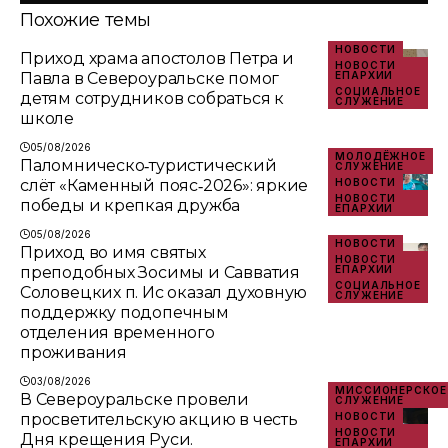
Похожие темы
НОВОСТИ
Приход храма апостолов Петра и
НОВОСТИ
Павла в Североуральске помог
ЕПАРХИИ
СОЦИАЛЬНОЕ
детям сотрудников собраться к
СЛУЖЕНИЕ
школе
05/08/2026
МОЛОДЁЖНОЕ
Паломническо‑туристический
СЛУЖЕНИЕ
слёт «Каменный пояс‑2026»: яркие
НОВОСТИ
НОВОСТИ
победы и крепкая дружба
ЕПАРХИИ
05/08/2026
НОВОСТИ
Приход во имя святых
НОВОСТИ
преподобных Зосимы и Савватия
ЕПАРХИИ
СОЦИАЛЬНОЕ
Соловецких п. Ис оказал духовную
СЛУЖЕНИЕ
поддержку подопечным
отделения временного
проживания
03/08/2026
МИССИОНЕРСКОЕ
В Североуральске провели
СЛУЖЕНИЕ
просветительскую акцию в честь
НОВОСТИ
НОВОСТИ
Дня крещения Руси.
ЕПАРХИИ