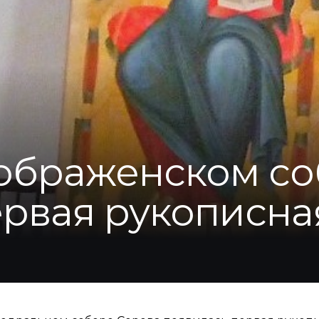
ображенском с
ервая рукописна