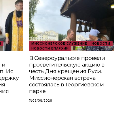
И
МИССИОНЕРСКОЕ СЛУЖЕНИЕ
НОВОСТИ
НОВОСТИ ЕПАРХИИ
х
В Североуральске провели
 и
просветительскую акцию в
п. Ис
честь Дня крещения Руси.
держку
Миссионерская встреча
ия
состоялась в Георгиевском
ния
парке
03/08/2026