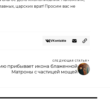
авных, царских врат! Просим вас не
VKontakte
СЛЕДУЮЩАЯ СТАТЬЯ
хию прибывает икона блаженной
Матроны с частицей мощей