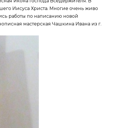
сная икона Господа Вседержителя. В
ашего Иисуса Христа. Многие очень живо
лись работы по написанию новой
описная мастерская Чашкина Ивана из г.