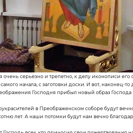
я очень серьёзно и трепетно, к делу иконописи его
самого начала, с заготовки доски. И вот, наконец-т
Преображения Господня прибыл новый образ Господа
гоукрасителей в Преображенском соборе будут вечн
отню лет. А наши потомки будут нам вечно благодар
т Господь всех, кто приносил свои пожертвования 