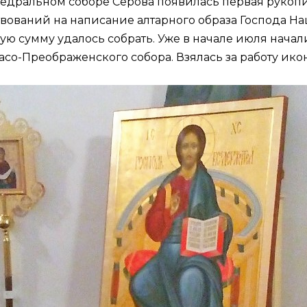
федральном соборе Серова появилась первая рукопи
ртвований на написание алтарного образа Господа Н
ую сумму удалось собрать. Уже в начале июля нача
о-Преображенского собора. Взялась за работу икон