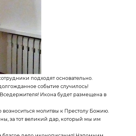
 сотрудники подходят основательно.
о долгожданное событие случилось!
 Вседержителя! Икона будет размещена в
о возноситься молитвы к Престолу Божию.
ны, за тот великий дар, который мы им
на благое дело иконописания! Напомним,