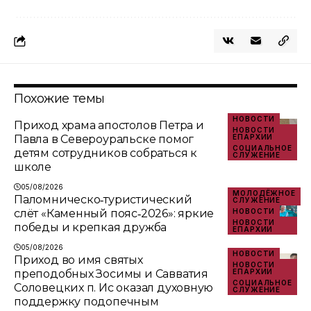
Похожие темы
НОВОСТИ
Приход храма апостолов Петра и
НОВОСТИ
Павла в Североуральске помог
ЕПАРХИИ
СОЦИАЛЬНОЕ
детям сотрудников собраться к
СЛУЖЕНИЕ
школе
05/08/2026
МОЛОДЁЖНОЕ
Паломническо‑туристический
СЛУЖЕНИЕ
слёт «Каменный пояс‑2026»: яркие
НОВОСТИ
НОВОСТИ
победы и крепкая дружба
ЕПАРХИИ
05/08/2026
НОВОСТИ
Приход во имя святых
НОВОСТИ
преподобных Зосимы и Савватия
ЕПАРХИИ
СОЦИАЛЬНОЕ
Соловецких п. Ис оказал духовную
СЛУЖЕНИЕ
поддержку подопечным