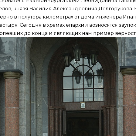
основателя Екатеринбурга Ильи Леонидовича Татищ
елов, князя Василия Александровича Долгорукова.
рно в полутора километрах от дома инженера Ипат
стыря. Сегодня в храмах епархии возносятся заупок
терпевших до конца и являющих нам пример верност