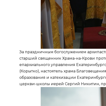
За праздничным богослужением архипас
старший священник Храма-на-Крови прот
епархиального управления Екатеринбургс
(Корытко), настоятель храма Благовещен
образования и катехизации Екатеринбург
церкви-школы иерей Сергий Никитин, про