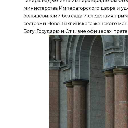
генерал-адъютанта императора, потомка 
министерства Императорского двора и уд
большевиками без суда и следствия приме
сестрами Ново-Тихвинского женского мона
Богу, Государю и Отчизне офицерах, пре