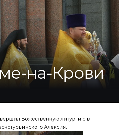
аме-на-Крови
совершил Божественную литургию в
аснотурьинского Алексия.