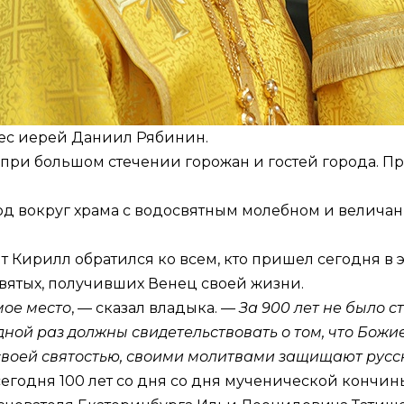
ес иерей Даниил Рябинин.
ри большом стечении горожан и гостей города. Пр
д вокруг храма с водосвятным молебном и величан
 Кирилл обратился ко всем, кто пришел сегодня в э
святых, получивших Венец своей жизни.
мое место
, — сказал владыка. —
За 900 лет не было с
дной раз должны свидетельствовать о том, что Божи
своей святостью, своими молитвами защищают русск
сегодня 100 лет со дня со дня мученической кончи