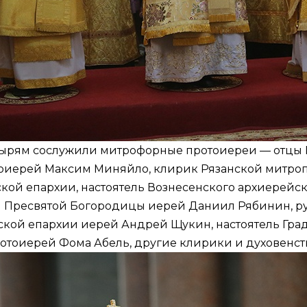
тырям сослужили митрофорные протоиереи — отцы
оиерей Максим Миняйло, клирик Рязанской митроп
кой епархии, настоятель Вознесенского архиерейс
ия Пресвятой Богородицы иерей Даниил Рябинин, р
ской епархии иерей Андрей Щукин, настоятель Гр
тоиерей Фома Абель, другие клирики и духовенст