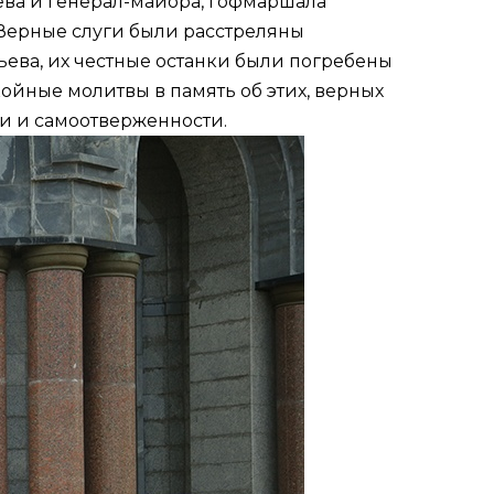
ева и генерал-майора, гофмаршала
 Верные слуги были расстреляны
ьева, их честные останки были погребены
ойные молитвы в память об этих, верных
и и самоотверженности.