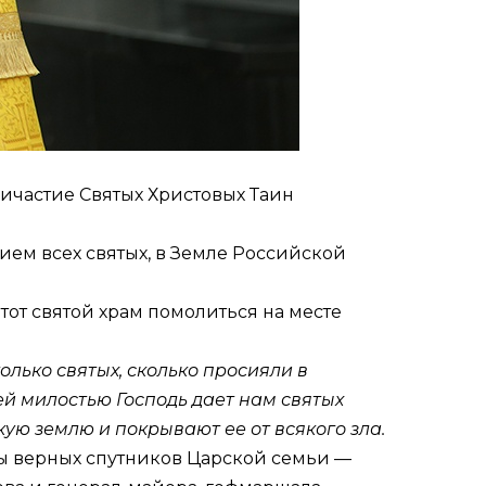
ичастие Святых Христовых Таин
ием всех святых, в Земле Российской
тот святой храм помолиться на месте
только святых, сколько просияли в
ей милостью Господь дает нам святых
ую землю и покрывают ее от всякого зла.
ны верных спутников Царской семьи —