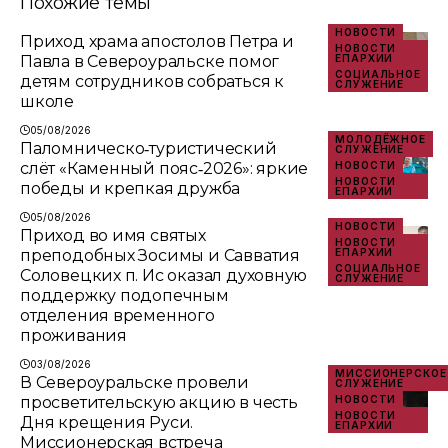
Похожие темы
НОВОСТИ
Приход храма апостолов Петра и
НОВОСТИ
Павла в Североуральске помог
ЕПАРХИИ
СОЦИАЛЬНОЕ
детям сотрудников собраться к
СЛУЖЕНИЕ
школе
05/08/2026
МОЛОДЁЖНОЕ
Паломническо‑туристический
СЛУЖЕНИЕ
слёт «Каменный пояс‑2026»: яркие
НОВОСТИ
НОВОСТИ
победы и крепкая дружба
ЕПАРХИИ
05/08/2026
НОВОСТИ
Приход во имя святых
НОВОСТИ
преподобных Зосимы и Савватия
ЕПАРХИИ
СОЦИАЛЬНОЕ
Соловецких п. Ис оказал духовную
СЛУЖЕНИЕ
поддержку подопечным
отделения временного
проживания
03/08/2026
МИССИОНЕРСКОЕ
В Североуральске провели
СЛУЖЕНИЕ
просветительскую акцию в честь
НОВОСТИ
НОВОСТИ
Дня крещения Руси.
ЕПАРХИИ
Миссионерская встреча