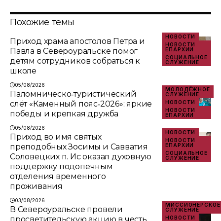
Похожие темы
НОВОСТИ
Приход храма апостолов Петра и
НОВОСТИ
Павла в Североуральске помог
ЕПАРХИИ
СОЦИАЛЬНОЕ
детям сотрудников собраться к
СЛУЖЕНИЕ
школе
05/08/2026
МОЛОДЁЖНОЕ
Паломническо‑туристический
СЛУЖЕНИЕ
слёт «Каменный пояс‑2026»: яркие
НОВОСТИ
НОВОСТИ
победы и крепкая дружба
ЕПАРХИИ
05/08/2026
НОВОСТИ
Приход во имя святых
НОВОСТИ
преподобных Зосимы и Савватия
ЕПАРХИИ
СОЦИАЛЬНОЕ
Соловецких п. Ис оказал духовную
СЛУЖЕНИЕ
поддержку подопечным
отделения временного
проживания
03/08/2026
МИССИОНЕРСКОЕ
В Североуральске провели
СЛУЖЕНИЕ
просветительскую акцию в честь
НОВОСТИ