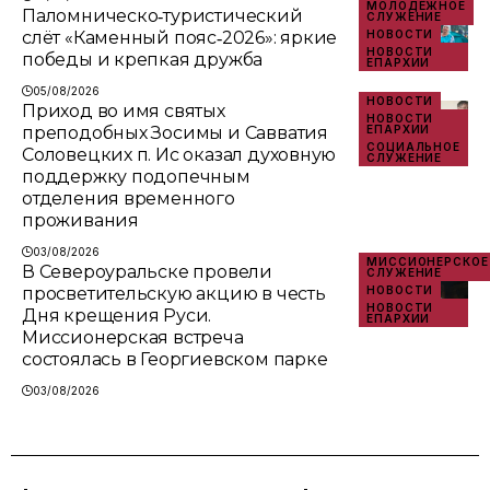
МОЛОДЁЖНОЕ
Паломническо‑туристический
СЛУЖЕНИЕ
слёт «Каменный пояс‑2026»: яркие
НОВОСТИ
НОВОСТИ
победы и крепкая дружба
ЕПАРХИИ
05/08/2026
НОВОСТИ
Приход во имя святых
НОВОСТИ
преподобных Зосимы и Савватия
ЕПАРХИИ
СОЦИАЛЬНОЕ
Соловецких п. Ис оказал духовную
СЛУЖЕНИЕ
поддержку подопечным
отделения временного
проживания
03/08/2026
МИССИОНЕРСКОЕ
В Североуральске провели
СЛУЖЕНИЕ
просветительскую акцию в честь
НОВОСТИ
НОВОСТИ
Дня крещения Руси.
ЕПАРХИИ
Миссионерская встреча
состоялась в Георгиевском парке
03/08/2026