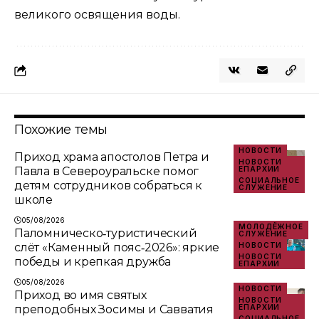
великого освящения воды.
Похожие темы
НОВОСТИ
Приход храма апостолов Петра и
НОВОСТИ
Павла в Североуральске помог
ЕПАРХИИ
СОЦИАЛЬНОЕ
детям сотрудников собраться к
СЛУЖЕНИЕ
школе
05/08/2026
МОЛОДЁЖНОЕ
Паломническо‑туристический
СЛУЖЕНИЕ
слёт «Каменный пояс‑2026»: яркие
НОВОСТИ
НОВОСТИ
победы и крепкая дружба
ЕПАРХИИ
05/08/2026
НОВОСТИ
Приход во имя святых
НОВОСТИ
преподобных Зосимы и Савватия
ЕПАРХИИ
СОЦИАЛЬНОЕ