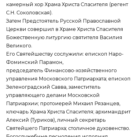
камерный хор Храма Христа Спасителя (регент
С.Н. Соколовская).
Затем Предстоятель Русской Православной
Церкви совершил в Храме Христа Спасителя
Божественную литургию святителя Василия
Великого.
Его Святейшеству сослужили:
епископ Наро-
Фоминский Парамон
,
председатель
Финансово-хозяйственного
управления
Московского Патриархата;
епископ
Зеленоградский Савва
, заместитель
управляющего делами Московской
Патриархии;
протоиерей Михаил Рязанцев
,
ключарь Храма Христа Спасителя; архимандрит
Алексий (Туриков), личный секретарь
Святейшего Патриарха; столичное духовенство.
Богослужебные песнопения исполнил