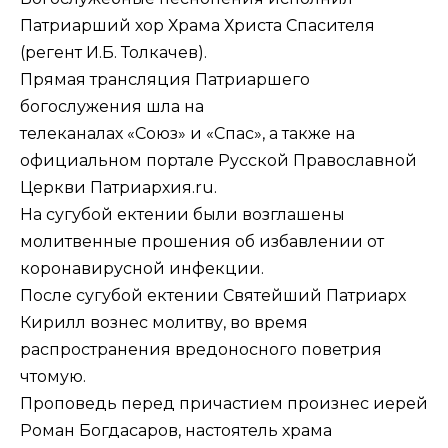
Патриарший хор Храма Христа Спасителя
(регент И.Б. Толкачев).
Прямая трансляция Патриаршего
богослужения шла на
телеканалах
«Союз»
и
«Спас»
, а также на
официальном портале Русской Православной
Церкви Патриархия.ru.
На сугубой ектении были возглашены
молитвенные прошения об избавлении от
коронавирусной инфекции.
После сугубой ектении Святейший Патриарх
Кирилл вознес молитву, во время
распространения вредоносного поветрия
чтомую.
Проповедь перед причастием произнес иерей
Роман Богдасаров, настоятель храма