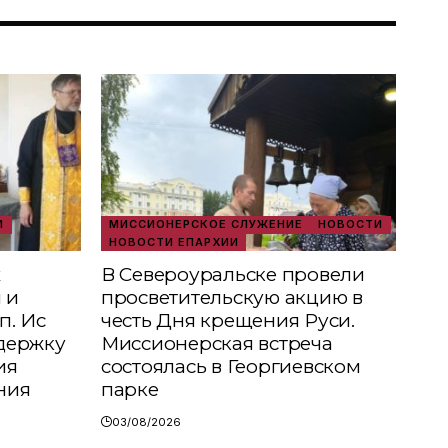
И
МИССИОНЕРСКОЕ СЛУЖЕНИЕ
НОВОСТИ
НОВОСТИ ЕПАРХИИ
х
В Североуральске провели
 и
просветительскую акцию в
п. Ис
честь Дня крещения Руси.
держку
Миссионерская встреча
ия
состоялась в Георгиевском
ния
парке
03/08/2026