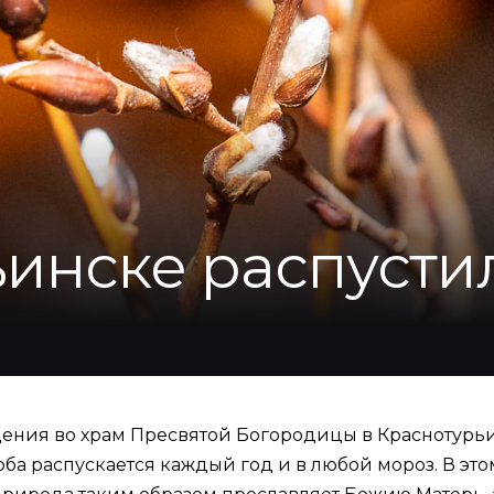
ьинске распусти
дения во храм Пресвятой Богородицы в Краснотурьи
верба распускается каждый год и в любой мороз. В э