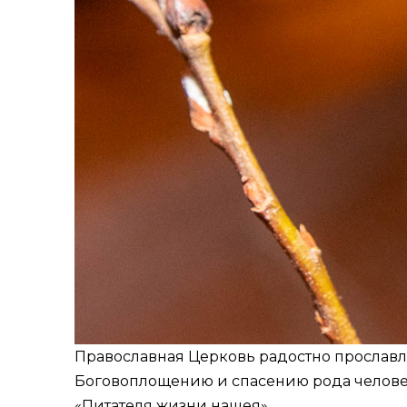
Православная Церковь радостно прославл
Боговоплощению и спасению рода человеч
«Питателя жизни нашея».