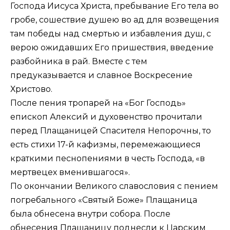
Господа Иисуса Христа, пребывание Его тела во
гро­бе, сошествие душею во ад для возвещения
там победы над смертью и избавления душ, с
верою ожидав­ших Его пришествия, введение
разбойника в рай. Вместе с тем
предуказывается и славное Воскресение
Христово.
После пения тропарей на «Бог Господь»
епископ Алексий и духовенство прочитали
перед Плащаницей Спасителя Непорочны, то
есть стихи 17-й кафизмы, перемежающиеся
краткими песнопениями в честь Господа, «в
мертвецех вменившагося».
По окончании Великого славословия с пением
погребального «Святый Боже» Плащаница
была обнесена внутри собора. После
обнесения Плащаницу поднесли к Царским