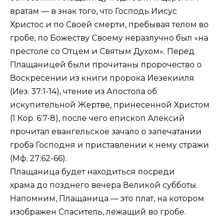
вратам — в знак того, что Господь Иисус
Христос и по Своей смерти, пребывая телом во
гробе, по Божеству Своему неразлучно был «на
престоле со Отцем и Святым Духом». Перед
Плащаницей были прочитаны пророчество о
Воскресении из книги пророка Иезекииля
(
Иез. 37:1-14
), чтение из Апостола об
искупительной Жертве, принесенной Христом
(
1 Кор. 6:7-8
), после чего епископ Алексий
прочитал евангельское зачало о запечатании
гроба Господня и приставлении к нему стражи
(
Мф. 27:62-66
).
Плащаница будет находиться посреди
храма до позднего вечера Великой субботы.
Напомним, Плащаница — это плат, на котором
изображен Спаситель, лежащий во гробе.