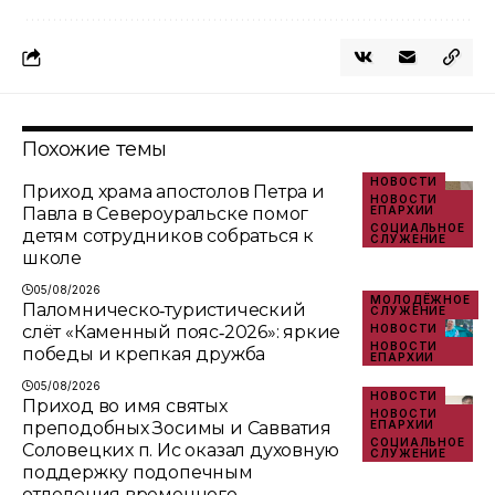
Похожие темы
НОВОСТИ
Приход храма апостолов Петра и
НОВОСТИ
Павла в Североуральске помог
ЕПАРХИИ
СОЦИАЛЬНОЕ
детям сотрудников собраться к
СЛУЖЕНИЕ
школе
05/08/2026
МОЛОДЁЖНОЕ
Паломническо‑туристический
СЛУЖЕНИЕ
слёт «Каменный пояс‑2026»: яркие
НОВОСТИ
НОВОСТИ
победы и крепкая дружба
ЕПАРХИИ
05/08/2026
НОВОСТИ
Приход во имя святых
НОВОСТИ
преподобных Зосимы и Савватия
ЕПАРХИИ
СОЦИАЛЬНОЕ
Соловецких п. Ис оказал духовную
СЛУЖЕНИЕ
поддержку подопечным
отделения временного