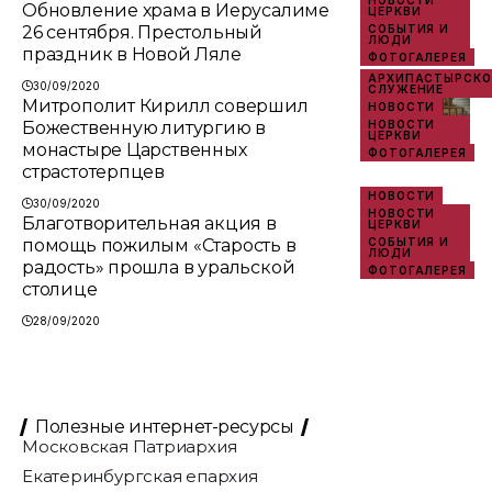
НОВОСТИ
Обновление храма в Иерусалиме
ЦЕРКВИ
26 сентября. Престольный
СОБЫТИЯ И
ЛЮДИ
праздник в Новой Ляле
ФОТОГАЛЕРЕЯ
АРХИПАСТЫРСКО
30/09/2020
СЛУЖЕНИЕ
Митрополит Кирилл совершил
НОВОСТИ
Божественную литургию в
НОВОСТИ
ЦЕРКВИ
монастыре Царственных
ФОТОГАЛЕРЕЯ
страстотерпцев
НОВОСТИ
30/09/2020
НОВОСТИ
Благотворительная акция в
ЦЕРКВИ
помощь пожилым «Старость в
СОБЫТИЯ И
ЛЮДИ
радость» прошла в уральской
ФОТОГАЛЕРЕЯ
столице
28/09/2020
Полезные интернет-ресурсы
Московская Патриархия
Екатеринбургская епархия