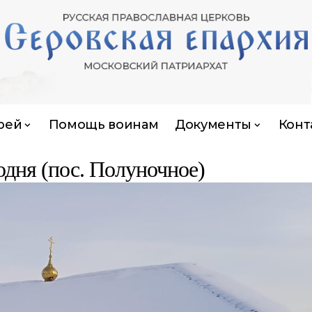
рей
Помощь воинам
Документы
Конт
одня (пос. Полуночное)