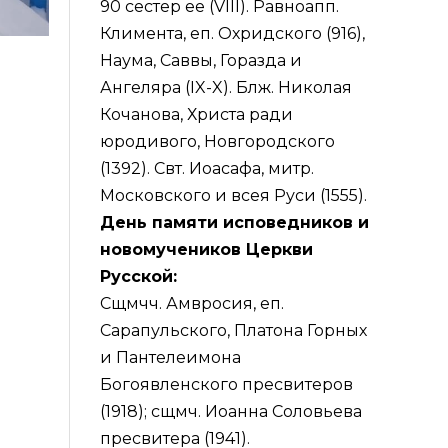
90 сестер ее (VIII). Равноапп.
Климента, еп. Охридского (916),
Наума, Саввы, Горазда и
Ангеляра (IX-X). Блж. Николая
Кочанова, Христа ради
юродивого, Новгородского
(1392). Свт. Иоасафа, митр.
Московского и всея Руси (1555).
День памяти исповедников и
новомучеников Церкви
Русской:
Сщмчч. Амвросия, еп.
Сарапульского, Платона Горных
и Пантелеимона
Богоявленского пресвитеров
(1918); сщмч. Иоанна Соловьева
пресвитера (1941).