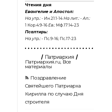
Чтения дня
Евангелие и Апостол:
На утр.: -
Ин.21:1-14
На лит.: -
Ап.:
1 Кор.4:9-16
Ев.:
Мф.17:14-23
Псалтирь:
На утр.: -
Пс.9-16
;
Пс.17-23
Патриархия
Патриархия.ru, Все
материалы
Поздравление
Святейшего Патриарха
Кирилла по случаю Дня
строителя