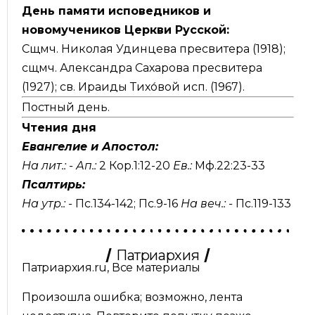
День памяти исповедников и
новомучеников Церкви Русской:
Сщмч. Николая Удинцева пресвитера (1918);
сщмч. Александра Сахарова пресвитера
(1927); св. Ираиды Тихо́вой исп. (1967).
Постный день.
Чтения дня
Евангелие и Апостол:
На лит.: -
Ап.:
2 Кор.1:12-20
Ев.:
Мф.22:23-33
Псалтирь:
На утр.: -
Пс.134-142
;
Пс.9-16
На веч.: -
Пс.119-133
Патриархия
Патриархия.ru, Все материалы
Произошла ошибка; возможно, лента