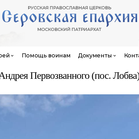
рей
Помощь воинам
Документы
Конт
 Андрея Первозванного (пос. Лобва