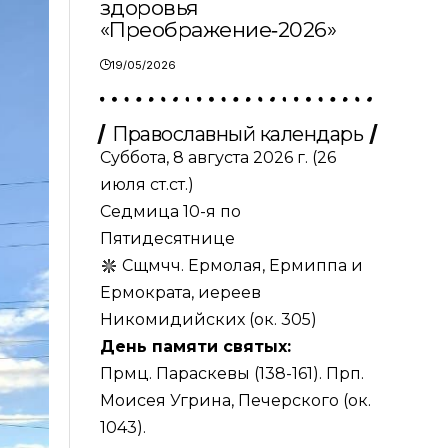
здоровья
«Преображение‑2026»
19/05/2026
Православный календарь
Суббота, 8 августа 2026 г.
(26
июля ст.ст.)
Седмица 10-я по
Пятидесятнице
Сщмчч. Ермолая, Ермиппа и
Ермократа, иереев
Никомидийских (ок. 305)
День памяти святых:
Прмц. Параскевы (138-161). Прп.
Моисея Угрина, Печерского (ок.
1043).