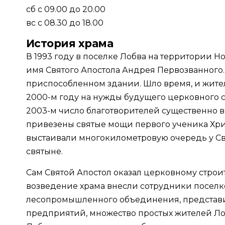
сб с 09.00 до 20.00
вс с 08.30 до 18.00
История храма
В 1993 году в поселке Лобва на территории 
имя Святого Апостола Андрея Первозванного
приспособленном здании. Шло время, и жител
2000-м году на нужды будущего церковного с
2003-м число благотворителей существенно в
привезены святые мощи первого ученика Хри
выстаивали многокилометровую очередь у Св
святыне.
Сам Святой Апостол оказал церковному строи
возведение храма внесли сотрудники посел
лесопромышленного объединения, представи
предприятий, множество простых жителей Лоб