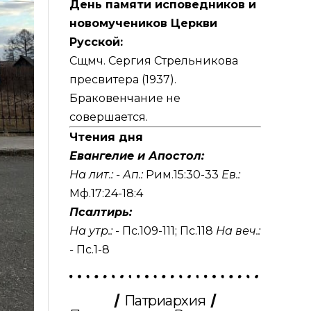
День памяти исповедников и
новомучеников Церкви
Русской:
Сщмч. Сергия Стрельникова
пресвитера (1937).
Браковенчание не
совершается.
Чтения дня
Евангелие и Апостол:
На лит.: -
Ап.:
Рим.15:30-33
Ев.:
Мф.17:24-18:4
Псалтирь:
На утр.: -
Пс.109-111
;
Пс.118
На веч.:
-
Пс.1-8
Патриархия