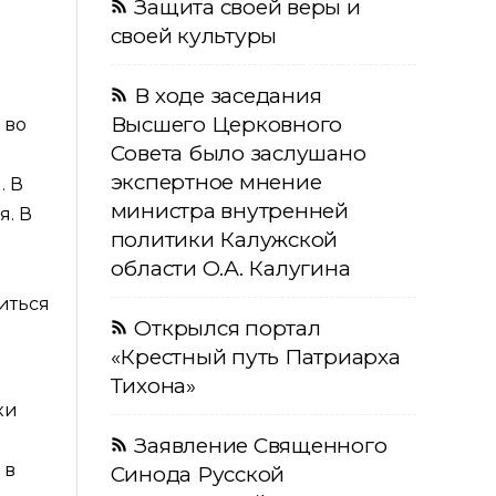
Защита своей веры и
своей культуры
В ходе заседания
Высшего Церковного
 во
Совета было заслушано
экспертное мнение
. В
министра внутренней
я. В
политики Калужской
области О.А. Калугина
иться
Открылся портал
«Крестный путь Патриарха
Тихона»
ки
Заявление Священного
 в
Синода Русской