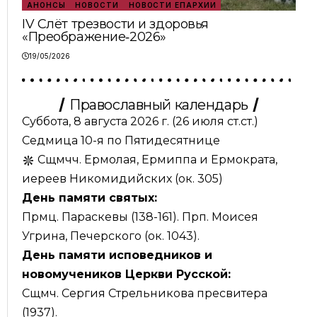
АНОНСЫ
НОВОСТИ
НОВОСТИ ЕПАРХИИ
IV Слёт трезвости и здоровья
«Преображение‑2026»
19/05/2026
Православный календарь
Суббота, 8 августа 2026 г.
(26 июля ст.ст.)
Седмица 10-я по Пятидесятнице
Сщмчч. Ермолая, Ермиппа и Ермократа,
иереев Никомидийских (ок. 305)
День памяти святых:
Прмц. Параскевы (138-161). Прп. Моисея
Угрина, Печерского (ок. 1043).
День памяти исповедников и
новомучеников Церкви Русской:
Сщмч. Сергия Стрельникова пресвитера
(1937).