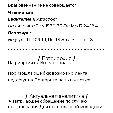
Браковенчание не совершается.
Чтения дня
Евангелие и Апостол:
На лит.: -
Ап.:
Рим.15:30-33
Ев.:
Мф.17:24-18:4
Псалтирь:
На утр.: -
Пс.109-111
;
Пс.118
На веч.: -
Пс.1-8
Патриархия
Патриархия.ru, Все материалы
Произошла ошибка; возможно, лента
недоступна. Повторите попытку позже.
Актуальная аналитика
Патриаршее обращение по случаю
празднования Дня православной молодежи