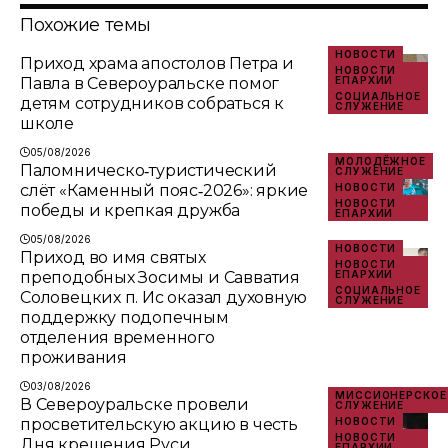
Похожие темы
НОВОСТИ
Приход храма апостолов Петра и
НОВОСТИ
Павла в Североуральске помог
ЕПАРХИИ
СОЦИАЛЬНОЕ
детям сотрудников собраться к
СЛУЖЕНИЕ
школе
05/08/2026
МОЛОДЁЖНОЕ
Паломническо‑туристический
СЛУЖЕНИЕ
слёт «Каменный пояс‑2026»: яркие
НОВОСТИ
НОВОСТИ
победы и крепкая дружба
ЕПАРХИИ
05/08/2026
НОВОСТИ
Приход во имя святых
НОВОСТИ
преподобных Зосимы и Савватия
ЕПАРХИИ
СОЦИАЛЬНОЕ
Соловецких п. Ис оказал духовную
СЛУЖЕНИЕ
поддержку подопечным
отделения временного
проживания
03/08/2026
МИССИОНЕРСКОЕ
В Североуральске провели
СЛУЖЕНИЕ
просветительскую акцию в честь
НОВОСТИ
НОВОСТИ
Дня крещения Руси.
ЕПАРХИИ