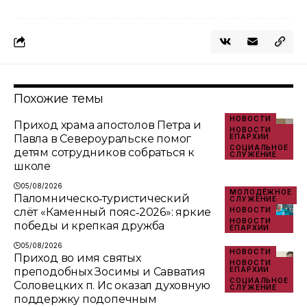
Похожие темы
НОВОСТИ
Приход храма апостолов Петра и
НОВОСТИ
Павла в Североуральске помог
ЕПАРХИИ
СОЦИАЛЬНОЕ
детям сотрудников собраться к
СЛУЖЕНИЕ
школе
05/08/2026
МОЛОДЁЖНОЕ
Паломническо‑туристический
СЛУЖЕНИЕ
слёт «Каменный пояс‑2026»: яркие
НОВОСТИ
НОВОСТИ
победы и крепкая дружба
ЕПАРХИИ
05/08/2026
НОВОСТИ
Приход во имя святых
НОВОСТИ
преподобных Зосимы и Савватия
ЕПАРХИИ
СОЦИАЛЬНОЕ
Соловецких п. Ис оказал духовную
СЛУЖЕНИЕ
поддержку подопечным