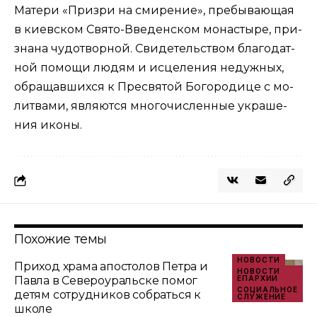
Ма­те­ри «При­з­ри на сми­ре­ние», пре­бы­ва­ю­щая
в ки­ев­ском Свя­то-Вве­ден­ском мо­на­сты­ре, при­
зна­на чу­до­твор­ной. Сви­де­тель­ством бла­го­дат­
ной по­мо­щи лю­дям и ис­це­ле­ния недуж­ных,
об­ра­щав­ших­ся к Пре­свя­той Бо­го­ро­ди­це с мо­
лит­ва­ми, яв­ля­ют­ся мно­го­чис­лен­ные укра­ше­
ния ико­ны.
Похожие темы
НОВОСТИ
Приход храма апостолов Петра и
НОВОСТИ
Павла в Североуральске помог
ЕПАРХИИ
СОЦИАЛЬНОЕ
детям сотрудников собраться к
СЛУЖЕНИЕ
школе