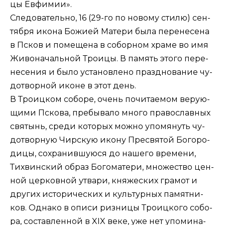
цы Ев­фи­мии».
Сле­до­ва­тель­но, 16 (29-го по новому стилю) сен­
тяб­ря ико­на Бо­жи­ей Ма­те­ри бы­ла пе­ре­не­се­на
в Псков и по­ме­ще­на в со­бор­ном хра­ме во имя
Жи­во­на­чаль­ной Тро­и­цы. В па­мять это­го пе­ре­
не­се­ния и бы­ло уста­нов­ле­но празд­но­ва­ние чу­
до­твор­ной иконе в этот день.
В Тро­иц­ком со­бо­ре, очень по­чи­та­е­мом ве­ру­ю­
щи­ми Пско­ва, пре­бы­ва­ло мно­го пра­во­слав­ных
свя­тынь, сре­ди ко­то­рых мож­но упо­мя­нуть чу­
до­твор­ную Чир­скую ико­ну Пре­свя­той Бо­го­ро­
ди­цы, со­хра­нив­шу­ю­ся до на­ше­го вре­ме­ни,
Тих­вин­ский об­раз Бо­го­ма­те­ри, мно­же­ство цен­
ной цер­ков­ной утва­ри, кня­же­ских гра­мот и
дру­гих ис­то­ри­че­ских и куль­тур­ных па­мят­ни­
ков. Од­на­ко в опи­си риз­ни­цы Тро­иц­ко­го со­бо­
ра, со­став­лен­ной в XIX ве­ке, уже нет упо­ми­на­