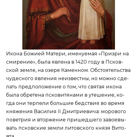
Ико­на Бо­жи­ей Ма­те­ри, име­ну­е­мая «При­з­ри на
сми­ре­ние», бы­ла яв­ле­на в 1420 го­ду в Псков­
ской зем­ле, на озе­ре Ка­мен­ном. Об­сто­я­тель­ства
чу­дес­но­го яв­ле­ния неиз­вест­ны, но мож­но сде­
лать пред­по­ло­же­ние о том, что свя­тая ико­на
бы­ла об­ре­те­на пско­ви­тя­на­ми в уте­ше­ние, ко­
гда они тер­пе­ли боль­шие бед­ствия во вре­мя
кня­же­ния Ва­си­лия II Дмит­ри­е­ви­ча: мо­ро­во­го
по­вет­рия и втор­же­ние при­шед­ше­го за­во­е­вы­
вать псков­ские зем­ли ли­тов­ско­го кня­зя Ви­то­
вта.