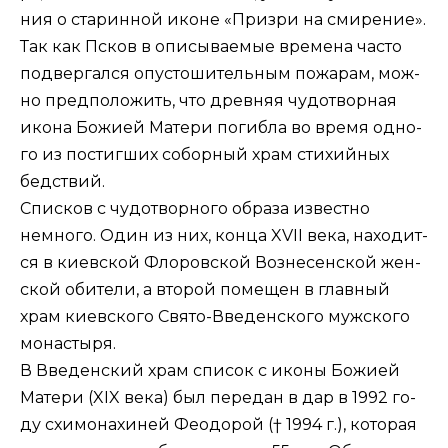
ния о ста­рин­ной иконе «При­з­ри на сми­ре­ние».
Так как Псков в опи­сы­ва­е­мые вре­ме­на ча­сто
под­вер­гал­ся опу­сто­ши­тель­ным по­жа­рам, мож­
но пред­по­ло­жить, что древ­няя чу­до­твор­ная
ико­на Бо­жи­ей Ма­те­ри по­гиб­ла во вре­мя од­но­
го из по­стиг­ших со­бор­ный храм сти­хий­ных
бед­ствий.
Спис­ков с чу­до­твор­но­го об­ра­за из­вест­но
немно­го. Один из них, кон­ца XVII ве­ка, на­хо­дит­
ся в ки­ев­ской Фло­ров­ской Воз­не­сен­ской жен­
ской оби­те­ли, а вто­рой по­ме­щен в глав­ный
храм ки­ев­ско­го Свя­то-Вве­ден­ско­го муж­ско­го
мо­на­сты­ря.
В Вве­ден­ский храм спи­сок с ико­ны Бо­жи­ей
Ма­те­ри (XIX ве­ка) был пе­ре­дан в дар в 1992 го­
ду схи­мо­на­хи­ней Фе­о­до­рой († 1994 г.), ко­то­рая