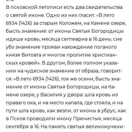
В псков­ской ле­то­пи­си есть два сви­де­тель­ства
о свя­той иконе. Од­но из них гла­сит: «В ле­то
6934 (1426) за ста­рым Ко­ло­жем, на Ка­мене озе­ре,
бысть зна­ме­ние: от ико­ны Свя­тыя Бо­го­ро­ди­цы
идя­ше кровь, ме­ся­ца сеп­тев­риа в 16 день; сие
убо зна­ме­ние про­яви на­хож­де­ние по­га­но­го
кня­зя Ви­то­вта и мно­гое про­ли­тие хри­сти­ан­
скых кро­вей». В дру­гом, бо­лее пол­ном ука­за­
нии на чу­дес­ное зна­ме­ние от об­ра­за, го­во­рит­
ся: «В ле­то 6934 (1426), тоя же осе­ни, бысть зна­
ме­ние от ико­ны Свя­тыя Бо­го­ро­ди­цы, на Ка­
мене озе­ре, у Ва­си­лия у дво­ра: шла кровь из
пра­ва­го ока, и на ме­сто ка­па­ла, где сто­я­ла, и на
пу­ти шла кровь, как вез­ли, от ико­ны в убрус, как
в Псков про­во­ди­ли ико­ну Пре­чи­стыя, ме­ся­ца
сен­тяб­ря в 16. На па­мять свя­тыя ве­ли­ко­му­че­ни­