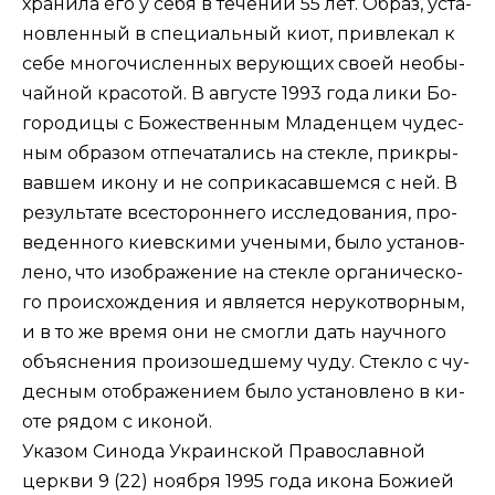
хра­ни­ла его у се­бя в те­че­нии 55 лет. Об­раз, уста­
нов­лен­ный в спе­ци­аль­ный ки­от, при­вле­кал к
се­бе мно­го­чис­лен­ных ве­ру­ю­щих сво­ей необы­
чай­ной кра­со­той. В ав­гу­сте 1993 го­да ли­ки Бо­
го­ро­ди­цы с Бо­же­ствен­ным Мла­ден­цем чу­дес­
ным об­ра­зом от­пе­ча­та­лись на стек­ле, при­кры­
вав­шем ико­ну и не со­при­ка­сав­шем­ся с ней. В
ре­зуль­та­те все­сто­рон­не­го ис­сле­до­ва­ния, про­
ве­ден­но­го ки­ев­ски­ми уче­ны­ми, бы­ло уста­нов­
ле­но, что изо­бра­же­ние на стек­ле ор­га­ни­че­ско­
го про­ис­хож­де­ния и яв­ля­ет­ся неру­ко­твор­ным,
и в то же вре­мя они не смог­ли дать на­уч­но­го
объ­яс­не­ния про­изо­шед­ше­му чу­ду. Стек­ло с чу­
дес­ным отоб­ра­же­ни­ем бы­ло уста­нов­ле­но в ки­
о­те ря­дом с ико­ной.
Ука­зом Си­но­да Укра­ин­ской Пра­во­слав­ной
церк­ви 9 (22) но­яб­ря 1995 го­да ико­на Бо­жи­ей