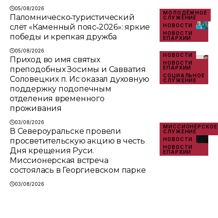
05/08/2026
МОЛОДЁЖНОЕ
Паломническо‑туристический
СЛУЖЕНИЕ
слёт «Каменный пояс‑2026»: яркие
НОВОСТИ
НОВОСТИ
победы и крепкая дружба
ЕПАРХИИ
05/08/2026
НОВОСТИ
Приход во имя святых
НОВОСТИ
преподобных Зосимы и Савватия
ЕПАРХИИ
СОЦИАЛЬНОЕ
Соловецких п. Ис оказал духовную
СЛУЖЕНИЕ
поддержку подопечным
отделения временного
проживания
03/08/2026
МИССИОНЕРСКОЕ
В Североуральске провели
СЛУЖЕНИЕ
просветительскую акцию в честь
НОВОСТИ
НОВОСТИ
Дня крещения Руси.
ЕПАРХИИ
Миссионерская встреча
состоялась в Георгиевском парке
03/08/2026