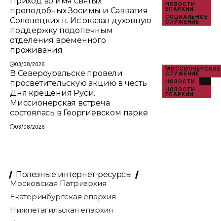
Приход во имя святых
НОВОСТИ
преподобных Зосимы и Савватия
ЕПАРХИИ
СОЦИАЛЬНОЕ
Соловецких п. Ис оказал духовную
СЛУЖЕНИЕ
поддержку подопечным
отделения временного
проживания
03/08/2026
МИССИОНЕРСКОЕ
В Североуральске провели
СЛУЖЕНИЕ
просветительскую акцию в честь
НОВОСТИ
НОВОСТИ
Дня крещения Руси.
ЕПАРХИИ
Миссионерская встреча
состоялась в Георгиевском парке
03/08/2026
Полезные интернет-ресурсы
Московская Патриархия
Екатеринбургская епархия
Нижнетагильская епархия