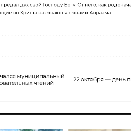
пре­дал дух свой Гос­по­ду Бо­гу. От него, как ро­до­на­ч
­щие во Хри­ста на­зы­ва­ют­ся сы­на­ми Ав­ра­ама.
ачался муниципальный
22 октября — день 
зовательных чтений