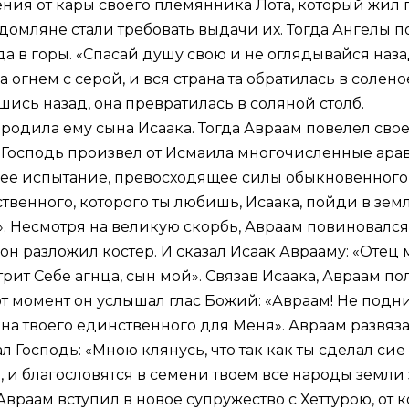
ле­ния от ка­ры сво­е­го пле­мян­ни­ка Ло­та, ко­то­рый жи
ом­ляне ста­ли тре­бо­вать вы­да­чи их. То­гда Ан­ге­лы по
да в го­ры. «Спа­сай ду­шу свою и не огля­ды­вай­ся на­за
 ог­нем с се­рой, и вся стра­на та об­ра­ти­лась в со­ле­н
­шись на­зад, она пре­вра­ти­лась в со­ля­ной столб.
 ро­ди­ла ему сы­на Иса­а­ка. То­гда Ав­ра­ам по­ве­лел сво
 Гос­подь про­из­вел от Ис­ма­и­ла мно­го­чис­лен­ные ара
е ис­пы­та­ние, пре­вос­хо­дя­щее си­лы обык­но­вен­но­го ч
ствен­но­го, ко­то­ро­го ты лю­бишь, Иса­а­ка, пой­ди в зе
». Несмот­ря на ве­ли­кую скорбь, Ав­ра­ам по­ви­но­вал­с
 он раз­ло­жил ко­стер. И ска­зал Иса­ак Ав­ра­аму: «Оте
т­рит Се­бе агн­ца, сын мой». Свя­зав Иса­а­ка, Ав­ра­ам п
от мо­мент он услы­шал глас Бо­жий: «Ав­ра­ам! Не под­ни
а тво­е­го един­ствен­но­го для Ме­ня». Ав­ра­ам раз­вя­за
зал Гос­подь: «Мною кля­нусь, что так как ты сде­лал сие 
 и бла­го­сло­вят­ся в се­ме­ни тво­ем все на­ро­ды зем­ли з
Ав­ра­ам всту­пил в но­вое су­пру­же­ство с Хет­ту­рою, от