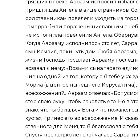
гряз­ших в гре­хе. Ав­ра­ам ис­про­сил из­бав­
при­шли два Ан­ге­ла в ви­де стран­ни­ков. Со­д
род­ствен­ни­кам по­ве­ле­ли ухо­дить из го­ро­
Го­мор­ра бы­ли по­ра­же­ны нис­пав­шим с неба
не ис­пол­ни­ла по­ве­ле­ния Ан­ге­ла. Обер­нув
Ко­гда Ав­ра­аму ис­пол­ни­лось сто лет, Сар­ра
сын Ис­ма­ил, по­ки­нуть дом. Лю­бя Ав­ра­ама,
жиз­ни Гос­подь по­сы­ла­ет Ав­ра­аму по­след­не
воз­звал к нему: «Возь­ми сы­на тво­е­го един­
ние на од­ной из гор, ко­то­рую Я те­бе ука­жу
Мо­риа (в цен­тре ны­неш­не­го Иеру­са­ли­ма),
все­со­жже­ния?» Ав­ра­ам от­ве­чал: «Бог усмо
стер свою ру­ку, чтобы за­ко­лоть его. Но в эт
знаю, что ты бо­ишь­ся Бо­га и не по­жа­лел сы­н
ку­стах, при­нес его во все­со­жже­ние. И ска­
ствен­но­го для Ме­ня, то Я бла­го­слов­лю те­бя,
Спу­стя несколь­ко лет скон­ча­лась Сар­ра, и 