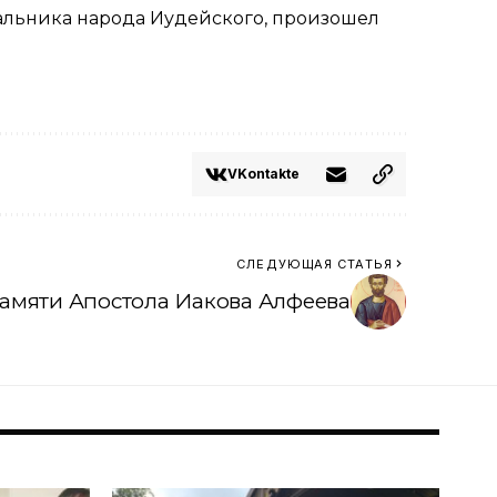
аль­ни­ка на­ро­да Иудей­ско­го, про­изо­шел
VKontakte
СЛЕДУЮЩАЯ СТАТЬЯ
памяти Апостола Иакова Алфеева