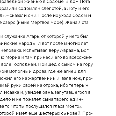
л пра­вед­ной жиз­нью в Со­до­ме. В дом Ло­та
­ра­зи­ли со­дом­лян сле­по­той, а Ло­ту и его
д», – ска­за­ли они. По­сле их ухо­да Со­дом и
ое озе­ро (ныне Мерт­вое мо­ре). Же­на Ло­та
­ей слу­жан­ке Агарь, от ко­то­рой у него был
­вий­ские на­ро­ды. И вот по­сле мно­гих лет
е­ло­ве­ка. Ис­пы­ты­вая ве­ру Ав­ра­ама, Бог
м­лю Мо­риа и там при­не­си его во все­со­жже­
я во­ле Гос­под­ней. При­шед с сы­ном на го­ру
ц мой! Вот огнь и дро­ва, где же аг­нец для
о­ло­жил его на жерт­вен­ник и, взяв нож, про­
­май ру­ки сво­ей на от­ро­ка, ибо те­перь Я
л Иса­а­ка и, уви­дев ов­на, за­пу­тав­шегося в
де­ло и не по­жа­лел сы­на тво­е­го един­
а то, что ты по­слу­шал­ся гла­са Мо­е­го».
 ко­то­рой имел еще ше­сте­рых сы­но­вей. Про­