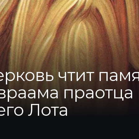
ерковь чтит пам
враама праотца 
его Лота