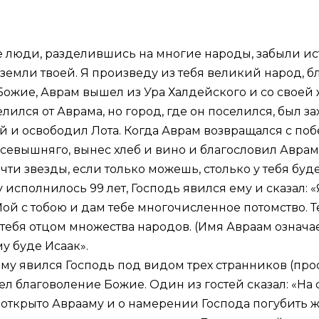
лю­ди, раз­де­лив­шись на мно­гие на­ро­ды, за­бы­ли ис­т
зем­ли тво­ей. Я про­из­ве­ду из те­бя ве­ли­кий на­род, бл
Бо­жие, Ав­рам вы­шел из Ура Хал­дей­ско­го и со сво­ей
­лил­ся от Ав­ра­ма, но го­род, где он по­се­лил­ся, был з
ей и осво­бо­дил Ло­та. Ко­гда Ав­рам воз­вра­щал­ся с по­
се­выш­ня­го, вы­нес хлеб и ви­но и бла­го­сло­вил Ав­ра­
­чти звез­ды, ес­ли толь­ко мо­жешь, столь­ко у те­бя бу­д
­му ис­пол­ни­лось 99 лет, Гос­подь явил­ся ему и ска­зал
ой с то­бою и дам те­бе мно­го­чис­лен­ное потом­ство. Т
те­бя от­цом мно­же­ства на­ро­дов. (Имя Ав­ра­ам озна­ча
у бу­де Иса­ак».
, ему явил­ся Гос­подь под ви­дом трех стран­ни­ков (про­
рел бла­го­во­ле­ние Бо­жие. Один из го­стей ска­зал: «На
 от­кры­то Ав­ра­аму и о на­ме­ре­нии Гос­по­да по­гу­бить 