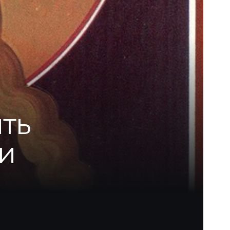
ять
и