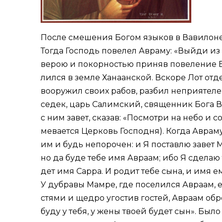
По­сле сме­ше­ния Бо­гом язы­ков в Ва­ви­лоне 
То­гда Гос­подь по­ве­лел Ав­ра­му: «Вый­ди из 
ве­рою и по­кор­но­стью при­няв по­ве­ле­ние 
лил­ся в зем­ле Ха­на­ан­ской. Вско­ре Лот от­де
во­ору­жил сво­их ра­бов, раз­бил непри­я­те­л
се­дек, царь Са­лим­ский, свя­щен­ник Бо­га В
с ним за­вет, ска­зав: «По­смот­ри на небо и со
ме­ва­ет­ся Цер­ковь Гос­под­ня). Ко­гда Ав­ра
им и будь непо­ро­чен: и Я по­став­лю за­вет М
но да бу­де те­бе имя Ав­ра­ам; ибо Я сде­лаю 
дет имя Сар­ра. И ро­дит те­бе сы­на, и имя ем
У дуб­ра­вы Ма­м­ре, где по­се­лил­ся Ав­ра­ам
стя­ми и щед­ро уго­стив го­стей, Ав­ра­ам об­
бу­ду у те­бя, у же­ны тво­ей бу­дет сын». Бы­ло