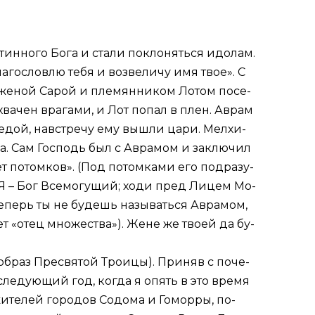
ин­но­го Бо­га и ста­ли по­кло­нять­ся идо­лам.
а­го­слов­лю те­бя и воз­ве­ли­чу имя твое». С
 же­ной Са­рой и пле­мян­ни­ком Ло­том по­се­
а­хва­чен вра­га­ми, и Лот по­пал в плен. Ав­рам
бе­дой, на­встре­чу ему вы­шли ца­ри. Мел­хи­
ма. Сам Гос­подь был с Ав­ра­мом и за­клю­чил
ет по­том­ков». (Под по­том­ка­ми его под­ра­зу­
: «Я – Бог Все­мо­гу­щий; хо­ди пред Ли­цем Мо­
е­перь ты не бу­дешь на­зы­вать­ся Ав­ра­мом,
­ет «отец мно­же­ства»). Жене же тво­ей да бу­
об­раз Пре­свя­той Тро­и­цы). При­няв с по­че­
 сле­ду­ю­щий год, ко­гда я опять в это вре­мя
жи­те­лей го­ро­дов Со­до­ма и Го­мор­ры, по­