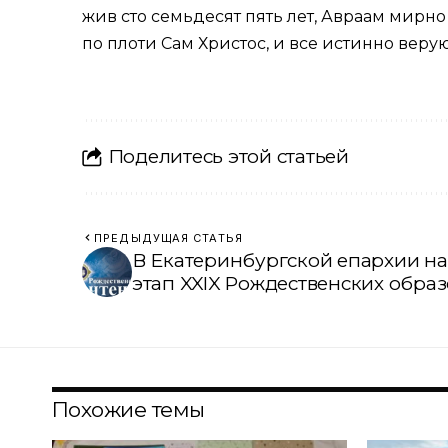
жив сто семь­де­сят пять лет, Ав­ра­ам мир­но 
по пло­ти Сам Хри­стос, и все ис­тин­но ве­ру­ю
Поделитесь этой статьей
ПРЕДЫДУЩАЯ СТАТЬЯ
В Екатеринбургской епархии н
этап XXIX Рождественских обра
Похожие темы