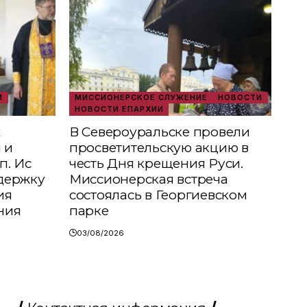
И
МИССИОНЕРСКОЕ СЛУЖЕНИЕ
НОВОСТИ
НОВОСТИ ЕПАРХИИ
х
В Североуральске провели
 и
просветительскую акцию в
п. Ис
честь Дня крещения Руси.
держку
Миссионерская встреча
ия
состоялась в Георгиевском
ния
парке
03/08/2026