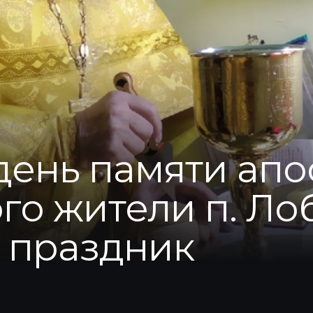
 день памяти ап
го жители п. Ло
 праздник