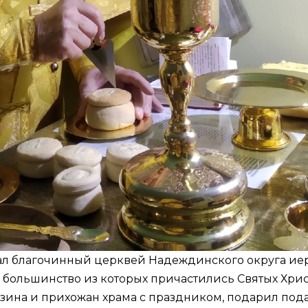
ал благочинный церквей Надеждинского округа ие
большинство из которых причастились Святых Христ
узина и прихожан храма с праздником, подарил по