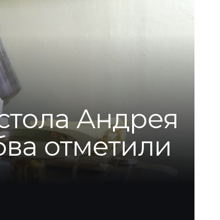
остола Андрея
бва отметили