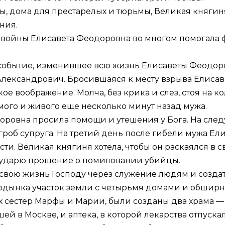
, дома для престарелых и тюрьмы, Великая княгиня
ния.
й войны Елисавета Феодоровна во многом помогала 
 событие, изменившее всю жизнь Елисаветы Феодор
Александрович. Бросившаяся к месту взрыва Елисав
 воображение. Молча, без крика и слез, стоя на кол
имого и живого еще несколько минут назад мужа.
доровна просила помощи и утешения у Бога. На сле
 гроб супруга. На третий день после гибели мужа Е
сти. Великая княгиня хотела, чтобы он раскаялся в
осударю прошение о помиловании убийцы.
свою жизнь Господу через служение людям и создат
рдынка участок земли с четырьмя домами и обширны
х сестер Марфы и Марии, были созданы два храма
ей в Москве, и аптека, в которой лекарства отпуск