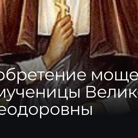
 обретение мощ
ученицы Велик
Феодоровны