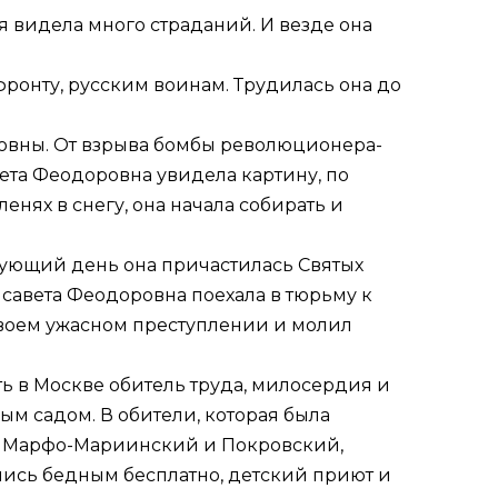
 видела много страданий. И везде она
фронту, русским воинам. Трудилась она до
овны. От взрыва бомбы революционера-
ета Феодоровна увидела картину, по
енях в снегу, она начала собирать и
дующий день она причастилась Святых
лисавета Феодоровна поехала в тюрьму к
 своем ужасном преступлении и молил
ь в Москве обитель труда, милосердия и
м садом. В обители, которая была
 — Марфо-Мариинский и Покровский,
ались бедным бесплатно, детский приют и