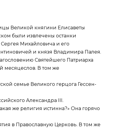
ницы Великой княгини Елисаветы
вском были извлечены останки
 Сергея Михайловича и его
антиновичей и князя Владимира Палея.
агословению Святейшего Патриарха
ый месяцеслов. В том же
ской семье Великого герцога Гессен-
сийского Александра III.
Какая же религия истинна?» Она горячо
ятия в Православную Церковь. В том же