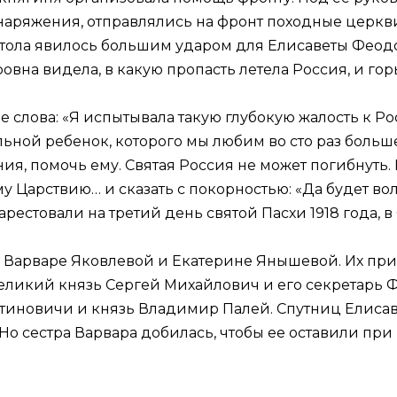
снаряжения, отправлялись на фронт походные церкв
тола явилось большим ударом для Елисаветы Феодо
ровна видела, в какую пропасть летела Россия, и гор
 слова: «Я испытывала такую глубокую жалость к Ро
больной ребенок, которого мы любим во сто раз больш
ния, помочь ему. Святая Россия не может погибнуть.
 Царствию… и сказать с покорностью: «Да будет вол
стовали на третий день святой Пасхи 1918 года, в 
и Варваре Яковлевой и Екатерине Янышевой. Их при
 Великий князь Сергей Михайлович и его секретарь
антиновичи и князь Владимир Палей. Спутниц Елис
 Но сестра Варвара добилась, чтобы ее оставили пр