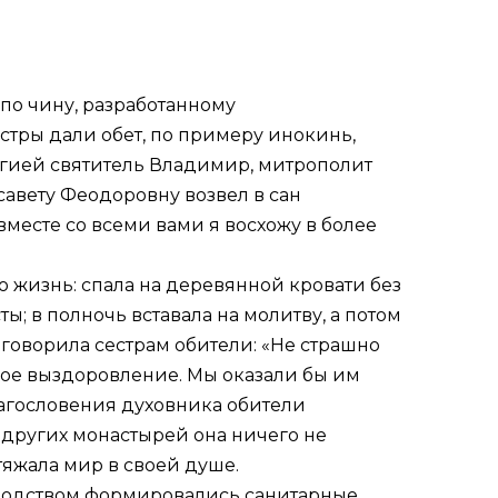
 по чину, разработанному
стры дали обет, по примеру инокинь,
ргией святитель Владимир, митрополит
авету Феодоровну возвел в сан
вместе со всеми вами я восхожу в более
жизнь: спала на деревянной кровати без
ы; в полночь вставала на молитву, а потом
 говорила сестрам обители: «Не страшно
мое выздоровление. Мы оказали бы им
благословения духовника обители
 других монастырей она ничего не
тяжала мир в своей душе.
оводством формировались санитарные