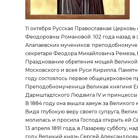
11 октября Русская Православная Церков
Феодоровны Романовой. 102 года назад в 
Алапаевских мучеников: преподобномучен
секретаря Феодора Михайловича Ремеза, 
Празднование обретения мощей Великой 
Московского и всея Руси Кирилла. Памятная
году
состоялось
первое общецерковное п
Преподобномученица Великая княгиня Елис
Дармштадтского Людвига IV и принцессы
В 1884 году она вышла замуж за Великого 
Видя глубокую веру своего супруга, Велик
молилась и просила Господа открыть ей С
13 апреля 1891 года, в Лазареву субботу,
году Великий князь Сергей Александрови