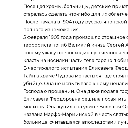
Посещая храмы, больницы, детские приюты
старалась сделать что-либо для их облегче
После начала в 1904 году русско-японско
полного изнеможения.
5 февраля 1905 года произошло страшное
террориста погиб Великий князь Сергей 
своему ужасу превосходившую человеческое
класть на носилки части тела горячо люб
В час тяжелого испытания Елисавета Фео
Тайн в храме Чудова монастыря, где стоял
убийце. Она не испытывала к нему ненави
Господа о прощении. Она даже подала г
Елисавета Феодоровна решила посвятить 
молитвы. Она купила на улице Большая О
названа Марфо-Мариинской в честь святы
больница, считавшаяся впоследствии лучш