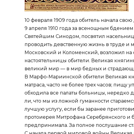
10 февраля 1909 года обитель начала свою
9 апреля 1910 года за всенощным бдением
Святейшим Синодом, посвятил насельниц в
проводить девственную жизнь в труде и 
Московский и Коломенский, возложил на 
настоятельницы обители. Великая княгиня 
великий мир — в мир бедных и страдающ
В Марфо-Мариинской обители Великая кня
матраса, часто не более трех часов; пищу 
обходила все палаты больницы, нередко до
ли, что мы из ложной гуманности стараем
лучшую услугу, если бы заранее приготов
протоиерея Митрофана Серебрянского и б
предпринимала. За полное послушание ста
С начала первой мировой войны Великая 