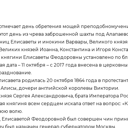
ь отмечает день обретения мощей преподобномуче
этот день из чрева заброшенной шахты под Алапае
иц Елисаветы и инокини Варвары, Великого князя
Великих князей Иоанна, Константина и Игоря Конст
княгини Елисаветы Феодоровны установлено по бл
 дата – 11 октября – с 2017 года внесена в церковн
разднование.
авета родилась 20 октября 1864 года в протестант
 Алисы, дочери английской королевы Виктории.
князя Сергея Александровича, брата Императора Рос
ая княгиня всем сердцем искала ответ на вопрос: «
вою волю.
 над Елисаветой Феодоровной был совершен чин прин
ч был назначен генерал-губернатором Москвы.