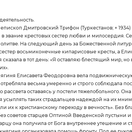
 деятельность.
 епископ Дмитровский Трифон (Туркестанов; + 1934)
 звание крестовых сестер любви и милосердия. Се
молитве. На следующий день за Божественной литу
сестер восьмиконечные кипарисовые кресты, а Елис
сказала в тот день: «Я оставляю блестящий мир, но 
их».
гиня Елисавета Феодоровна вела подвижническую 
употребляла весьма умеренно и строго соблюдала пост
 рассвета оставаясь у постели тяжелобольного. Она
ся усыплять таких страдальцев надеждой на их мни
или их к христианскому переходу в вечность». Без 
ез советов старцев Оптиной Введенской пустыни и
рцу она получила от Бога внутреннее утешение и с
княгиня организовала помощь фронту. Под ее рук