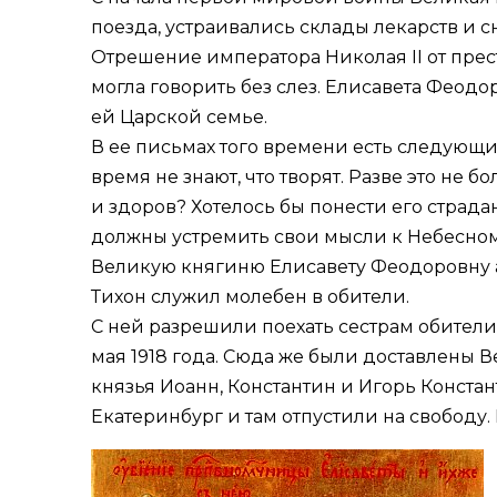
поезда, устраивались склады лекарств и 
Отрешение императора Николая II от прес
могла говорить без слез. Елисавета Феодо
ей Царской семье.
В ее письмах того времени есть следующие
время не знают, что творят. Разве это не 
и здоров? Хотелось бы понести его страда
должны устремить свои мысли к Небесному
Великую княгиню Елисавету Феодоровну аре
Тихон служил молебен в обители.
С ней разрешили поехать сестрам обител
мая 1918 года. Сюда же были доставлены
князья Иоанн, Константин и Игорь Конст
Екатеринбург и там отпустили на свободу.