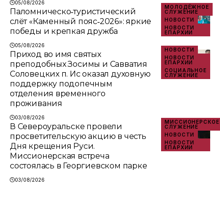
05/08/2026
МОЛОДЁЖНОЕ
Паломническо‑туристический
СЛУЖЕНИЕ
слёт «Каменный пояс‑2026»: яркие
НОВОСТИ
НОВОСТИ
победы и крепкая дружба
ЕПАРХИИ
05/08/2026
НОВОСТИ
Приход во имя святых
НОВОСТИ
преподобных Зосимы и Савватия
ЕПАРХИИ
СОЦИАЛЬНОЕ
Соловецких п. Ис оказал духовную
СЛУЖЕНИЕ
поддержку подопечным
отделения временного
проживания
03/08/2026
МИССИОНЕРСКОЕ
В Североуральске провели
СЛУЖЕНИЕ
просветительскую акцию в честь
НОВОСТИ
НОВОСТИ
Дня крещения Руси.
ЕПАРХИИ
Миссионерская встреча
состоялась в Георгиевском парке
03/08/2026