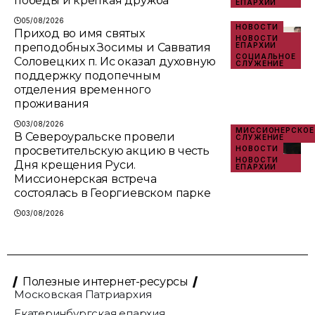
победы и крепкая дружба
ЕПАРХИИ
05/08/2026
НОВОСТИ
Приход во имя святых
НОВОСТИ
преподобных Зосимы и Савватия
ЕПАРХИИ
СОЦИАЛЬНОЕ
Соловецких п. Ис оказал духовную
СЛУЖЕНИЕ
поддержку подопечным
отделения временного
проживания
03/08/2026
МИССИОНЕРСКОЕ
В Североуральске провели
СЛУЖЕНИЕ
просветительскую акцию в честь
НОВОСТИ
НОВОСТИ
Дня крещения Руси.
ЕПАРХИИ
Миссионерская встреча
состоялась в Георгиевском парке
03/08/2026
Полезные интернет-ресурсы
Московская Патриархия
Екатеринбургская епархия