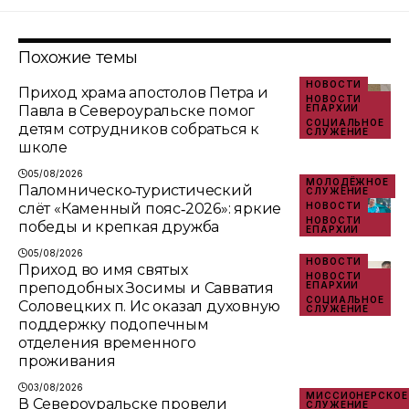
Похожие темы
НОВОСТИ
Приход храма апостолов Петра и
НОВОСТИ
Павла в Североуральске помог
ЕПАРХИИ
СОЦИАЛЬНОЕ
детям сотрудников собраться к
СЛУЖЕНИЕ
школе
05/08/2026
МОЛОДЁЖНОЕ
Паломническо‑туристический
СЛУЖЕНИЕ
слёт «Каменный пояс‑2026»: яркие
НОВОСТИ
НОВОСТИ
победы и крепкая дружба
ЕПАРХИИ
05/08/2026
НОВОСТИ
Приход во имя святых
НОВОСТИ
преподобных Зосимы и Савватия
ЕПАРХИИ
СОЦИАЛЬНОЕ
Соловецких п. Ис оказал духовную
СЛУЖЕНИЕ
поддержку подопечным
отделения временного
проживания
03/08/2026
МИССИОНЕРСКОЕ
В Североуральске провели
СЛУЖЕНИЕ