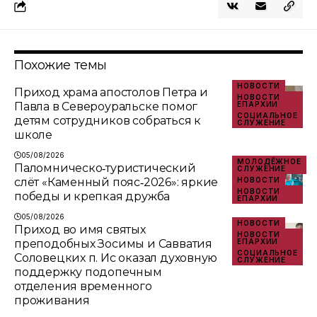
Похожие темы
НОВОСТИ
Приход храма апостолов Петра и
НОВОСТИ
Павла в Североуральске помог
ЕПАРХИИ
СОЦИАЛЬНОЕ
детям сотрудников собраться к
СЛУЖЕНИЕ
школе
05/08/2026
МОЛОДЁЖНОЕ
Паломническо‑туристический
СЛУЖЕНИЕ
слёт «Каменный пояс‑2026»: яркие
НОВОСТИ
НОВОСТИ
победы и крепкая дружба
ЕПАРХИИ
05/08/2026
НОВОСТИ
Приход во имя святых
НОВОСТИ
преподобных Зосимы и Савватия
ЕПАРХИИ
СОЦИАЛЬНОЕ
Соловецких п. Ис оказал духовную
СЛУЖЕНИЕ
поддержку подопечным
отделения временного
проживания