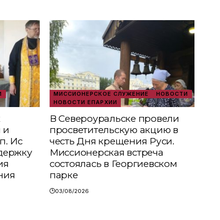
И
МИССИОНЕРСКОЕ СЛУЖЕНИЕ
НОВОСТИ
НОВОСТИ ЕПАРХИИ
х
В Североуральске провели
 и
просветительскую акцию в
п. Ис
честь Дня крещения Руси.
держку
Миссионерская встреча
ия
состоялась в Георгиевском
ния
парке
03/08/2026