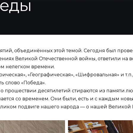
беды
ий, объединённых этой темой. Сегодня был провед
ниях Великой Отечественной войны, ответили на во
том нелегком времени.
ческая», «Географическая», «Шифровальная» и т.п.
ть слово «Победа».
о прошествии десятилетий стираются из памяти лю
шается со временем. Они были, есть и с каждым но
великом подвиге нашего народа — о нашей Великой 