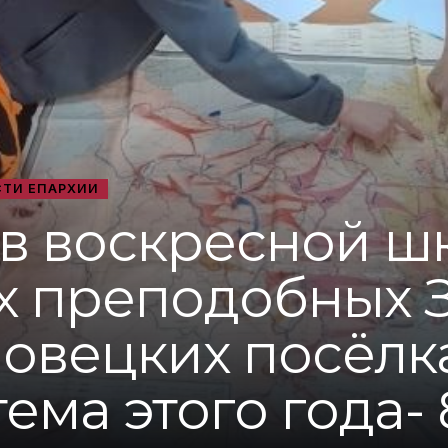
ТИ ЕПАРХИИ
 в воскресной ш
ых преподобных 
ловецких посёлк
ема этого года- 