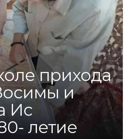
коле прихода
Зосимы и
а Ис
80- летие