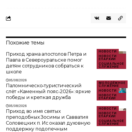
Похожие темы
НОВОСТИ
Приход храма апостолов Петра и
НОВОСТИ
Павла в Североуральске помог
ЕПАРХИИ
СОЦИАЛЬНОЕ
детям сотрудников собраться к
СЛУЖЕНИЕ
школе
05/08/2026
МОЛОДЁЖНОЕ
Паломническо‑туристический
СЛУЖЕНИЕ
слёт «Каменный пояс‑2026»: яркие
НОВОСТИ
НОВОСТИ
победы и крепкая дружба
ЕПАРХИИ
05/08/2026
НОВОСТИ
Приход во имя святых
НОВОСТИ
преподобных Зосимы и Савватия
ЕПАРХИИ
СОЦИАЛЬНОЕ
Соловецких п. Ис оказал духовную
СЛУЖЕНИЕ
поддержку подопечным