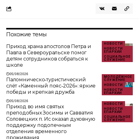
Похожие темы
НОВОСТИ
Приход храма апостолов Петра и
НОВОСТИ
Павла в Североуральске помог
ЕПАРХИИ
СОЦИАЛЬНОЕ
детям сотрудников собраться к
СЛУЖЕНИЕ
школе
05/08/2026
МОЛОДЁЖНОЕ
Паломническо‑туристический
СЛУЖЕНИЕ
слёт «Каменный пояс‑2026»: яркие
НОВОСТИ
НОВОСТИ
победы и крепкая дружба
ЕПАРХИИ
05/08/2026
НОВОСТИ
Приход во имя святых
НОВОСТИ
преподобных Зосимы и Савватия
ЕПАРХИИ
СОЦИАЛЬНОЕ
Соловецких п. Ис оказал духовную
СЛУЖЕНИЕ
поддержку подопечным
отделения временного
проживания