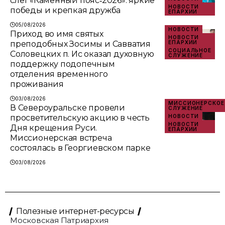
слёт «Каменный пояс‑2026»: яркие
НОВОСТИ
победы и крепкая дружба
ЕПАРХИИ
05/08/2026
НОВОСТИ
Приход во имя святых
НОВОСТИ
преподобных Зосимы и Савватия
ЕПАРХИИ
СОЦИАЛЬНОЕ
Соловецких п. Ис оказал духовную
СЛУЖЕНИЕ
поддержку подопечным
отделения временного
проживания
03/08/2026
МИССИОНЕРСКОЕ
В Североуральске провели
СЛУЖЕНИЕ
просветительскую акцию в честь
НОВОСТИ
НОВОСТИ
Дня крещения Руси.
ЕПАРХИИ
Миссионерская встреча
состоялась в Георгиевском парке
03/08/2026
Полезные интернет-ресурсы
Московская Патриархия