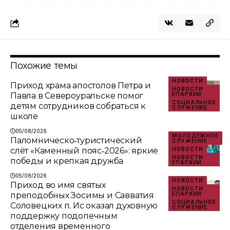
Похожие темы
НОВОСТИ
Приход храма апостолов Петра и
НОВОСТИ
Павла в Североуральске помог
ЕПАРХИИ
СОЦИАЛЬНОЕ
детям сотрудников собраться к
СЛУЖЕНИЕ
школе
05/08/2026
МОЛОДЁЖНОЕ
Паломническо‑туристический
СЛУЖЕНИЕ
слёт «Каменный пояс‑2026»: яркие
НОВОСТИ
НОВОСТИ
победы и крепкая дружба
ЕПАРХИИ
05/08/2026
НОВОСТИ
Приход во имя святых
НОВОСТИ
преподобных Зосимы и Савватия
ЕПАРХИИ
СОЦИАЛЬНОЕ
Соловецких п. Ис оказал духовную
СЛУЖЕНИЕ
поддержку подопечным
отделения временного