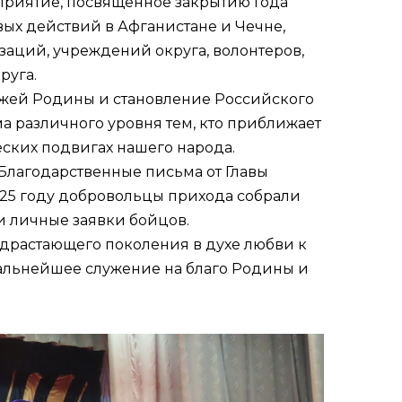
оприятие, посвященное закрытию Года
вых действий в Афганистане и Чечне,
заций, учреждений округа, волонтеров,
руга.
бежей Родины и становление Российского
а различного уровня тем, кто приближает
еских подвигах нашего народа.
Благодарственные письма от Главы
025 году добровольцы прихода собрали
и личные заявки бойцов.
драстающего поколения в духе любви к
 дальнейшее служение на благо Родины и