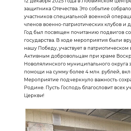
12 декабря 2025 года в Лобвинском центр
защитника Отечества. Это событие собрало
участников специальной военной операции
членов военно-патриотических клубов и 
Год был посвящен почитанию подвигов сол
государства. В ходе мероприятия были вр
нашу Победу, участвует в патриотическом
Активным добровольцам при храме Воскре
Новолялинского муниципального округа з
помощи на сумму более 4 млн. рублей, вк
Мероприятие подчеркнуло важность сохра
Родине. Пусть Господь благословит всех 
Церкви!