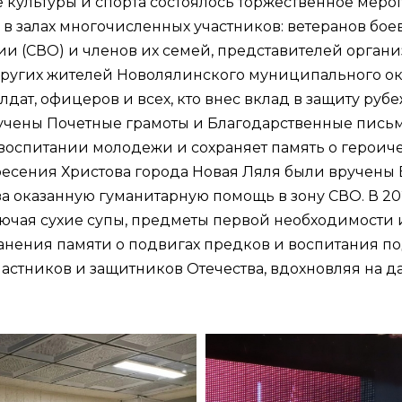
е культуры и спорта состоялось торжественное мер
 в залах многочисленных участников: ветеранов бое
 (СВО) и членов их семей, представителей органи
других жителей Новолялинского муниципального ок
дат, офицеров и всех, кто внес вклад в защиту ру
учены Почетные грамоты и Благодарственные письм
 воспитании молодежи и сохраняет память о героич
сения Христова города Новая Ляля были вручены 
а оказанную гуманитарную помощь в зону СВО. В 2
лючая сухие супы, предметы первой необходимости 
нения памяти о подвигах предков и воспитания по
участников и защитников Отечества, вдохновляя на