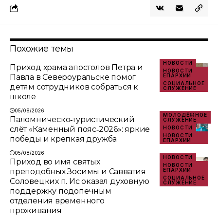
Похожие темы
НОВОСТИ
Приход храма апостолов Петра и
НОВОСТИ
Павла в Североуральске помог
ЕПАРХИИ
СОЦИАЛЬНОЕ
детям сотрудников собраться к
СЛУЖЕНИЕ
школе
05/08/2026
МОЛОДЁЖНОЕ
Паломническо‑туристический
СЛУЖЕНИЕ
слёт «Каменный пояс‑2026»: яркие
НОВОСТИ
НОВОСТИ
победы и крепкая дружба
ЕПАРХИИ
05/08/2026
НОВОСТИ
Приход во имя святых
НОВОСТИ
преподобных Зосимы и Савватия
ЕПАРХИИ
СОЦИАЛЬНОЕ
Соловецких п. Ис оказал духовную
СЛУЖЕНИЕ
поддержку подопечным
отделения временного
проживания