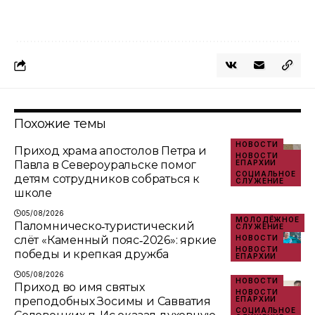
Похожие темы
НОВОСТИ
Приход храма апостолов Петра и
НОВОСТИ
Павла в Североуральске помог
ЕПАРХИИ
СОЦИАЛЬНОЕ
детям сотрудников собраться к
СЛУЖЕНИЕ
школе
05/08/2026
МОЛОДЁЖНОЕ
Паломническо‑туристический
СЛУЖЕНИЕ
слёт «Каменный пояс‑2026»: яркие
НОВОСТИ
НОВОСТИ
победы и крепкая дружба
ЕПАРХИИ
05/08/2026
НОВОСТИ
Приход во имя святых
НОВОСТИ
преподобных Зосимы и Савватия
ЕПАРХИИ
СОЦИАЛЬНОЕ