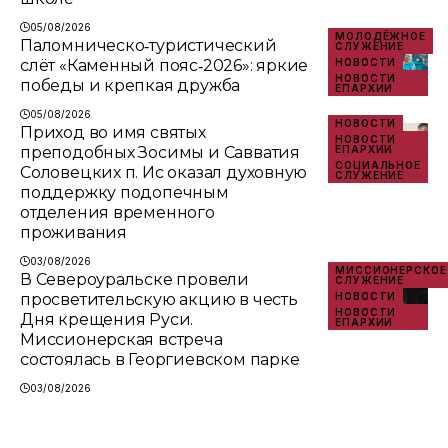
05/08/2026
МОЛОДЁЖНОЕ
Паломническо‑туристический
СЛУЖЕНИЕ
слёт «Каменный пояс‑2026»: яркие
НОВОСТИ
НОВОСТИ
победы и крепкая дружба
ЕПАРХИИ
05/08/2026
НОВОСТИ
Приход во имя святых
НОВОСТИ
преподобных Зосимы и Савватия
ЕПАРХИИ
СОЦИАЛЬНОЕ
Соловецких п. Ис оказал духовную
СЛУЖЕНИЕ
поддержку подопечным
отделения временного
проживания
03/08/2026
МИССИОНЕРСКОЕ
В Североуральске провели
СЛУЖЕНИЕ
просветительскую акцию в честь
НОВОСТИ
НОВОСТИ
Дня крещения Руси.
ЕПАРХИИ
Миссионерская встреча
состоялась в Георгиевском парке
03/08/2026