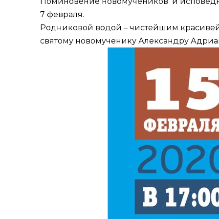
Поминовение новомучеников и исповеднико
7 февраля.
Родниковой водой – чистейшим красивей
святому новомученику Александру Адриано