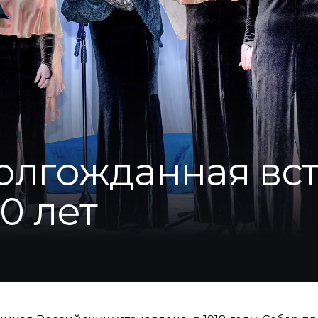
олгожданная вст
0 лет