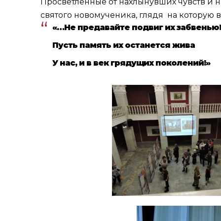
Просветленные от нахлынувших чувств и н
святого новомученика, глядя на которую в
«…Не предавайте подвиг их забвенью!
Пусть память их останется жива
У нас, и в век грядущих поколений!»