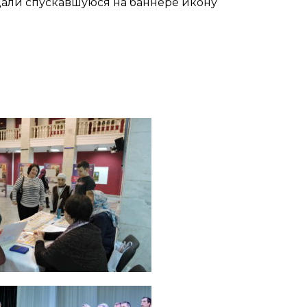
цали спускавшуюся на баннере икону