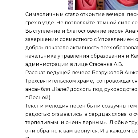
Символичным стало открытие вечера песне
грех в узде. Не позволяйте темной силе 
Выступление и благословение иерея Анато
завершении совместного с Управлением о
добра» показало активность всех образов
начальника управления образования и Ка
администрации в лице Стасенка А.В.
Рассказ ведущей вечера Безруковой Анже
Трехсвятительском храме, сопровождался
ансамбля «Калейдоскоп» под руководст
г.Лесной).
Текст и мелодия песен были созвучны те
радостью отзывались в сердцах слова о с
терпеливым и очень верным». Любые трудн
они обратно к вам вернутся. И в каждом се