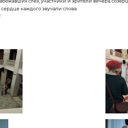
абежавших слез, участники и зрители вечера созер
 сердце каждого звучали слова: