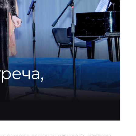
реча,