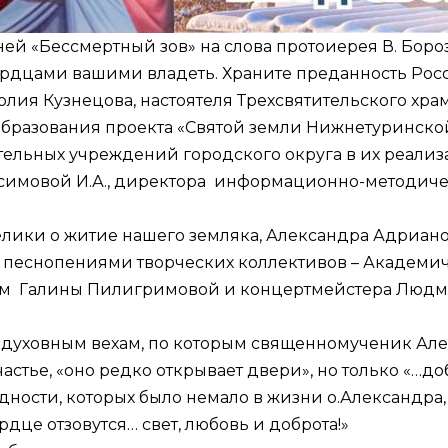
й «Бессмертный зов» на слова протоиерея В. Борозд
сердцами вашими владеть. Храните преданность Росс
лия Кузнецова, настоятеля Трехсвятительского храм
бразования проекта «Святой земли Нижнетуринской
ательных учреждений городского округа в их реализ
симовой И.А., директора информационно-методиче
лики о житие нашего земляка, Александра Адрианов
 песнопениями творческих коллективов – Академич
вом Галины Пилигримовой и концертмейстера Люд
м духовным вехам, по которым священномученик Але
частье, «оно редко открывает двери», но только «…
ости, которых было немало в жизни о.Александра, о
рдце отзовутся… свет, любовь и доброта!»