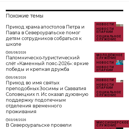
Похожие темы
НОВОСТИ
Приход храма апостолов Петра и
НОВОСТИ
Павла в Североуральске помог
ЕПАРХИИ
СОЦИАЛЬНОЕ
детям сотрудников собраться к
СЛУЖЕНИЕ
школе
05/08/2026
МОЛОДЁЖНОЕ
Паломническо‑туристический
СЛУЖЕНИЕ
слёт «Каменный пояс‑2026»: яркие
НОВОСТИ
НОВОСТИ
победы и крепкая дружба
ЕПАРХИИ
05/08/2026
НОВОСТИ
Приход во имя святых
НОВОСТИ
преподобных Зосимы и Савватия
ЕПАРХИИ
СОЦИАЛЬНОЕ
Соловецких п. Ис оказал духовную
СЛУЖЕНИЕ
поддержку подопечным
отделения временного
проживания
03/08/2026
МИССИОНЕРСКОЕ
В Североуральске провели
СЛУЖЕНИЕ