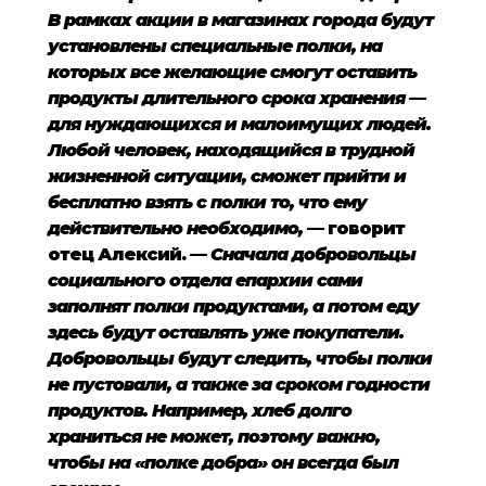
В рамках акции в магазинах города будут
установлены специальные полки, на
которых все желающие смогут оставить
продукты длительного срока хранения —
для нуждающихся и малоимущих людей.
Любой человек, находящийся в трудной
жизненной ситуации, сможет прийти и
бесплатно взять с полки то, что ему
действительно необходимо,
— говорит
отец Алексий.
— Сначала добровольцы
социального отдела епархии сами
заполнят полки продуктами, а потом еду
здесь будут оставлять уже покупатели.
Добровольцы будут следить, чтобы полки
не пустовали, а также за сроком годности
продуктов. Например, хлеб долго
храниться не может, поэтому важно,
чтобы на «полке добра» он всегда был