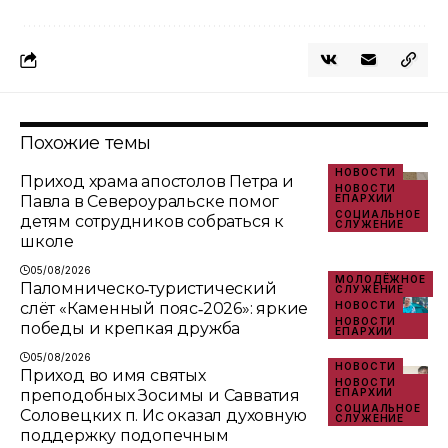
Похожие темы
НОВОСТИ
Приход храма апостолов Петра и
НОВОСТИ
Павла в Североуральске помог
ЕПАРХИИ
СОЦИАЛЬНОЕ
детям сотрудников собраться к
СЛУЖЕНИЕ
школе
05/08/2026
МОЛОДЁЖНОЕ
Паломническо‑туристический
СЛУЖЕНИЕ
слёт «Каменный пояс‑2026»: яркие
НОВОСТИ
НОВОСТИ
победы и крепкая дружба
ЕПАРХИИ
05/08/2026
НОВОСТИ
Приход во имя святых
НОВОСТИ
преподобных Зосимы и Савватия
ЕПАРХИИ
СОЦИАЛЬНОЕ
Соловецких п. Ис оказал духовную
СЛУЖЕНИЕ
поддержку подопечным